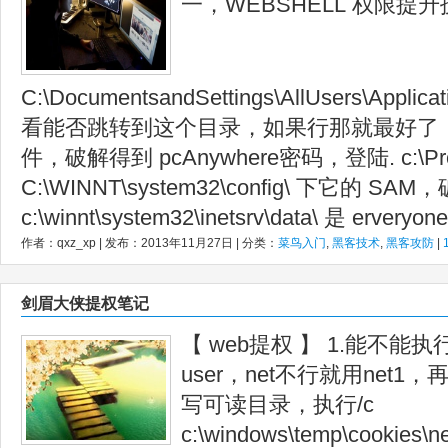
一，WEBSHELL 权限提
C:\DocumentsandSettings\AllUsers\Applica
看能否跳转到这个目录，如果行那就最好了，直
件，破解得到 pcAnywhere密码，登陆. c:\Progra
C:\WINNT\system32\config\ 下它的 SA
c:\winnt\system32\inetsrv\data\ 是 erveryone.
作者：qxz_xp | 发布：2013年11月27日 | 分类：
菜鸟入门
,
黑客技术
,
黑客攻防
|
剑眉大侠提权笔记
【 web提权 】 1.能不能执
user，net不行就用net1
写可读目录，执行/c
c:\windows\temp\cookies