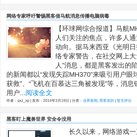
网络专家呼吁警惕黑客借马航消息传播电脑病毒
【环球网综合报道】马航MH
人们关注的焦点，许多人通
动向。据马来西亚《光明日
络专家警告，在社交网上大
人”消息，都是黑客发出的
的新闻都以“发现失踪MH370”来吸引用户眼
获救”、“飞机在百慕达三角被发现”等，消
用户...
阅读全文
作者：qxz_xp | 发布：2014年3月19日 | 分类：
业界新闻
,
黑客攻防
|
暂无评论
黑客盯上魔兽世界 安全令没用
长久以来，网络游戏一直