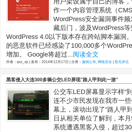
用户架设属于自己的博客，也可
作一个内容管理系统（CM
WordPress安全漏洞事
藏后门，波及WordPress
WordPress 4.0以下版本存在跨站脚本
的恶意软件已经感染了100,000多个WordP
增加。 Google将超过...
阅读全文
作者：qxz_xp | 发布：2014年12月17日 | 分类：
漏洞公布
,
网络安全
|
暂无评论
黑客侵入大连300多辆公交LED屏现”路人甲到此一游”
公交车LED屏幕显示字样
连不少市民发现在我市一些
幕上，滚动出现了“路人甲
日从相关单位了解到，本月
系统遭遇黑客入侵，超过30