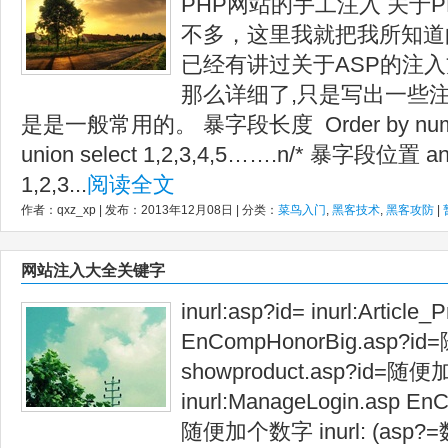
PHP网站的手工注入 关于
不多，这里我就把我所知道
已经有讲过关于ASP的注入
那么详细了,只是写出一些注
是是一般常用的。 暴字段长度 Order by num/
union select 1,2,3,4,5…….n/* 暴字段位置 and
1,2,3...
阅读全文
作者：qxz_xp | 发布：2013年12月08日 | 分类：
菜鸟入门
,
黑客技术
,
黑客攻防
|
网站注入大全关键字
inurl:asp?id= inurl:Article_P
EnCompHonorBig.asp?
showproduct.asp?id=
inurl:ManageLogin.asp En
随便加个数字 inurl: (asp?=数