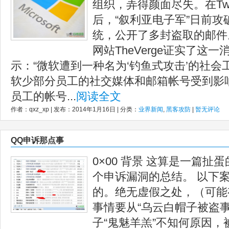
组织，弄得颜面尽失。在Twi
后，“叙利亚电子军”日前
统，公开了多封盗取的邮件
网站TheVerge证实了这
示：“微软遭到一种名为‘钓鱼式攻击’的社
软少部分员工的社交媒体和邮箱帐号受到影
员工的帐号...
阅读全文
作者：qxz_xp | 发布：2014年1月16日 | 分类：
业界新闻
,
黑客攻防
|
暂无评论
QQ申诉那点事
0×00 背景 这算是一篇
个申诉漏洞的总结。 以下
的。绝无虚假之处，（可能
事情要从“乌云白帽子被盗
子“鬼魅羊羔”不知何原因，