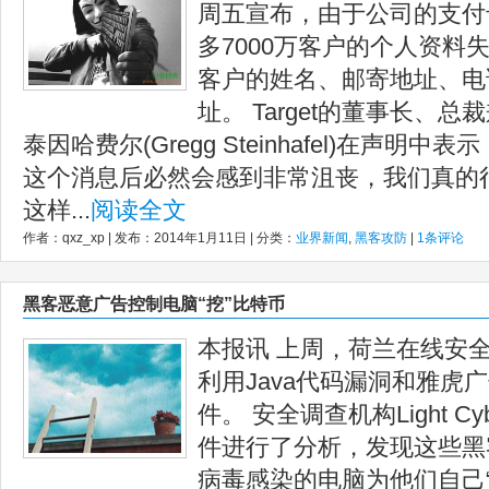
周五宣布，由于公司的支付
多7000万客户的个人资料
客户的姓名、邮寄地址、电
址。 Target的董事长、
泰因哈费尔(Gregg Steinhafel)在声明
这个消息后必然会感到非常沮丧，我们真的
这样...
阅读全文
作者：qxz_xp | 发布：2014年1月11日 | 分类：
业界新闻
,
黑客攻防
|
1条评论
黑客恶意广告控制电脑“挖”比特币
本报讯 上周，荷兰在线安全公
利用Java代码漏洞和雅虎
件。 安全调查机构Light 
件进行了分析，发现这些黑
病毒感染的电脑为他们自己