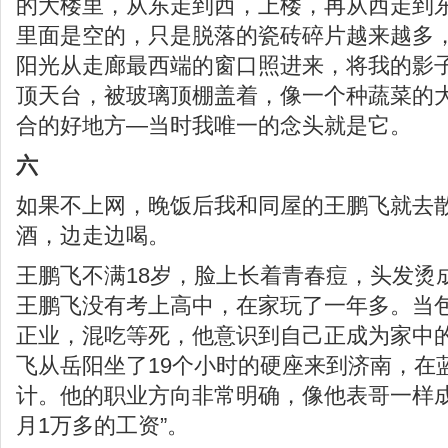
的大楼里，从东走到西，上楼，再从西走到
里面是空的，只是脱落的瓷砖碎片越来越多
阳光从走廊最西端的窗口照进来，将我的影
顶天台，被玻璃顶棚盖着，像一个种蔬菜的
合的好地方—当时我唯一的念头就是它。
六
如果不上网，晚饭后我和同屋的王鹏飞就去
酒，边走边喝。
王鹏飞不满18岁，脸上长着青春痘，头发烫
王鹏飞没有考上高中，在家玩了一年多。当
正业，混吃等死，他意识到自己正成为家中
飞从岳阳坐了19个小时的硬座来到济南，在
计。他的职业方向非常明确，像他表哥一样成
月1万多的工资”。