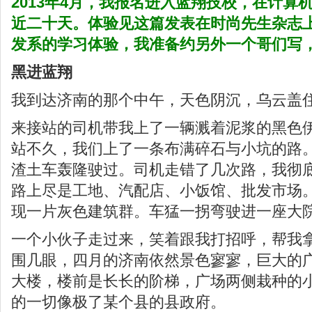
2013年4月，我报名进入蓝翔技校，在计算
近二十天。体验见这篇发表在时尚先生杂志
发系的学习体验，我准备约另外一个哥们写
黑进蓝翔
我到达济南的那个中午，天色阴沉，乌云盖
来接站的司机带我上了一辆溅着泥浆的黑色
站不久，我们上了一条布满碎石与小坑的路
渣土车轰隆驶过。司机走错了几次路，我彻
路上尽是工地、汽配店、小饭馆、批发市场
现一片灰色建筑群。车猛一拐弯驶进一座大
一个小伙子走过来，笑着跟我打招呼，帮我
围几眼，四月的济南依然景色寥寥，巨大的
大楼，楼前是长长的阶梯，广场两侧栽种的
的一切像极了某个县的县政府。