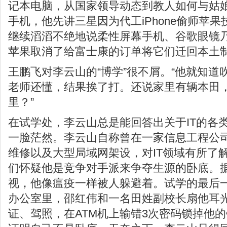
记本电脑，从国家领导动态到教人如何与姑
手机，他先讲三星因为代工iPhone偷师苹
继续滔滔不绝地说柔性屏幕手机、谷歌眼镜乃至
苹果取消了给富士康的订单将它们迁回本土
王鹏飞对李云山的“博学”很不屑。“他就知
老师还懂，结果挨了打。还说家里有辆本田
里？”
在试学处，李云山总是能回答出关于IT的各
一脸茫然。李云山自称曾在一家信息工程公
维修以及大型局域网架设，对IT领域有所了
们怀疑他是竞争对手派来争夺生源的卧底。据
视，他像瘟疫一样被人躲避着。试学的最后
办公室里，邵红伟和一名田姓副校长扇他耳
证、驾照，在ATM机上输错3次密码锁掉他