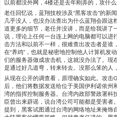
以前都没外网，4楼还是去年刚弄的，攻什么
老任回忆说，蓝翔技校涉及“黑客攻击”的新
几乎没人，也没办法查出为什么蓝翔会跟这
道更多的细节，老任并没讲，而是给我讲了
说，理论上任何一台连上网的电脑都可以进
击方法和以前不一样，很难查出攻击者是谁
在“养鸡”，也就是秘密地控制他人计算机发
们的服务器做成攻击机，这就没办法了。现
是通过好几道弯，转来转去。没那么笨的人
从现在公开的调查看，原理确实如此。攻击Go
后，他们将数据发送给位于美国伊利诺依州
湾的指挥控制服务器。台湾内政部警政署科
臣曾出来辟谣，说台湾公司可能都是受害者
提到，黑客试图通过台湾的网络地址来掩饰