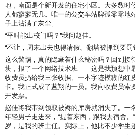
地，南面是个新开发的住宅小区。大多数时
人都寥寥无几。唯一的公交车站牌孤零零地
子上沾满了灰尘。
“平时能出校门吗？”我问赵佳。
“不让，周末出去也得请假。翻墙被抓到要罚
这么警惕，真的隐藏着什么秘密吗？回到接
块，报了一个网络技术班——这是我预想中
收费员扔给我三张收据、一本字迹模糊的红
卡。我正式成了蓝翔的一员。我向收费员索
开发票。
赵佳将我带到领取被褥的库房就消失了。一
年轻男子走进来，“提着东西，跟我去宿舍。”
岁，是我的班主任。实际上，他比不少学生