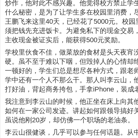
炒作，他对此不感兴趣。他觉得校方禁止学
什么秘密，是为了让学生多在校园里消费，
王鹏飞来这里40天，已经花了5000元。校
须把钱先充进饭卡。为避免私下的现金交易
主收现金被证实后，能获得500元奖励。
学校里伙食不佳，做菜放的食材是头天夜宵
硬。虽不至于难以下咽，但毁掉人的心情却
一顿好的，学生们总是想尽各种方式，跟老
学中还有一个人不那么干。那人叫李云山，
打好油，背起商务挎包，手拿iPhone，装
我注意到李云山的时候，他正坐在床上向其
如何在一家公司发迹。讲起如何跟领导搞好
虽说他刚20岁，却仿佛一个职场的老油条。
李云山很健谈，几乎可以参与任何话题。从