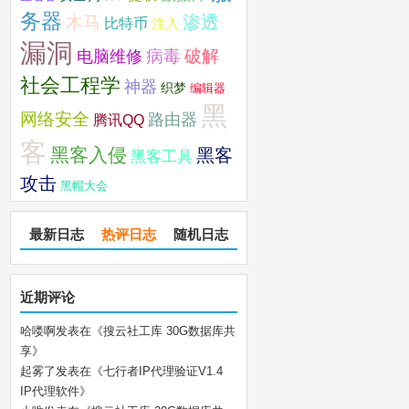
务器
木马
渗透
比特币
注入
漏洞
破解
电脑维修
病毒
社会工程学
神器
织梦
编辑器
黑
网络安全
路由器
腾讯QQ
客
黑客入侵
黑客
黑客工具
攻击
黑帽大会
最新日志
热评日志
随机日志
近期评论
哈喽啊
发表在《
搜云社工库 30G数据库共
享
》
起雾了
发表在《
七行者IP代理验证V1.4
IP代理软件
》