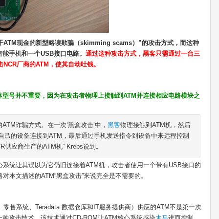
吸干ATM现金的新型略读欺骗（skimming scams）”的攻击方式，而这种
能手机和一个USB接口电路。
通过这种攻击方式，
黑客
只需通过一台三
攻击NCR厂商的ATM，使其自动吐钱。
体型号并不重要，因为在攻击者物理上接触到ATM并连接相应电路模块之
的ATM诈骗方式。在一次‘黑盒攻击’中，
黑客
物理接触到ATM机，然后
自己的设备连接到ATM，最后通过手机发送指令到设备中来远程控制
供应商生产的ATM机” Krebs说到。
心系统让其误以为它仍旧连接着ATM机，攻击者使用一个带有USB接口的
对本文描述的ATM“黑盒攻击”来说完全是不需要的。
零售系统、Teradata 数据仓库和IT服务提供商）供应的ATM不是第一次
种攻击技术，该技术通过CD-ROM让ATM核心系统感染
木马
进而控制