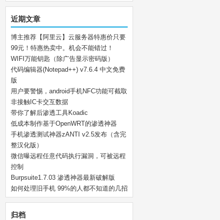
近期文章
博主推荐【阿里云】云服务器特惠价只要
99元！特惠热卖中。机会不能错过！
WIFI万能钥匙（除广告显示密码版）
代码编辑器(Notepad++) v7.6.4 中文免费
版
用户要警惕，android手机NFC功能可截取
非接触IC卡交互数据
带你了解后渗透工具Koadic
低成本制作基于OpenWRT的渗透神器
手机渗透测试神器zANTI v2.5发布（含完
整汉化版）
微信曝远程任意代码执行漏洞，可被远程
控制
Burpsuite1.7.03 渗透神器最新破解版
如何处理旧手机 99%的人都不知道的几招
归档