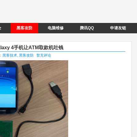
全
黑客攻防
电脑维修
腾讯QQ
申请友链
axy 4手机让ATM取款机吐钱
类：
黑客技术
,
黑客攻防
暂无评论