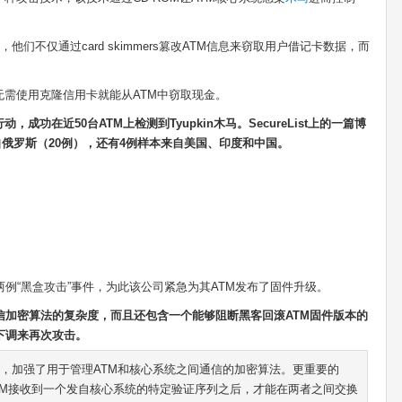
，他们不仅通过card skimmers篡改ATM信息来窃取用户借记卡数据，而
需使用克隆信用卡就能从ATM中窃取现金。
功在近50台ATM上检测到Tyupkin木马。SecureList上的一篇博
俄罗斯（20例），还有4例样本来自美国、印度和中国。
两例“黑盒攻击”事件，为此该公司紧急为其ATM发布了固件升级。
信加密算法的复杂度，而且还包含一个能够阻断黑客回滚ATM固件版本的
下调来再次攻击。
新，加强了用于管理ATM和核心系统之间通信的加密算法。更重要的
TM接收到一个发自核心系统的特定验证序列之后，才能在两者之间交换