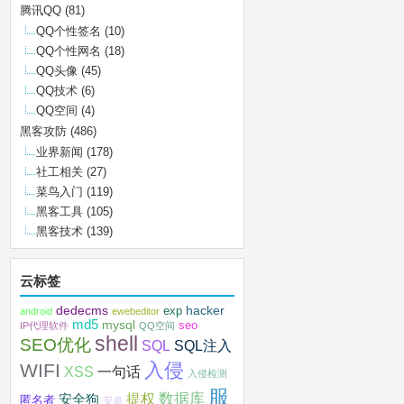
腾讯QQ
(81)
QQ个性签名
(10)
QQ个性网名
(18)
QQ头像
(45)
QQ技术
(6)
QQ空间
(4)
黑客攻防
(486)
业界新闻
(178)
社工相关
(27)
菜鸟入门
(119)
黑客工具
(105)
黑客技术
(139)
云标签
dedecms
hacker
exp
android
ewebeditor
md5
mysql
seo
IP代理软件
QQ空间
shell
SEO优化
SQL注入
SQL
入侵
WIFI
XSS
一句话
入侵检测
服
数据库
提权
安全狗
匿名者
安卓