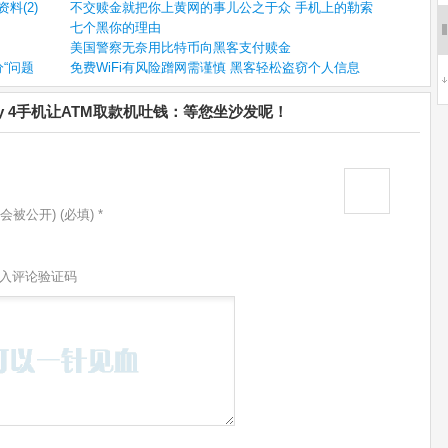
资料(2)
不交赎金就把你上黄网的事儿公之于众 手机上的勒索
七个黑你的理由
美国警察无奈用比特币向黑客支付赎金
“问题
免费WiFi有风险蹭网需谨慎 黑客轻松盗窃个人信息
xy 4手机让ATM取款机吐钱：等您坐沙发呢！
会被公开) (必填) *
入评论验证码