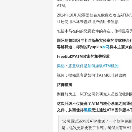
ATM。
2014年10月,犯罪团伙在东欧数次攻击ATM机
且还使用木马来盗取用户信用卡信息。
包括木马在内的恶意软件的存在，使得黑客无
国际刑警组织与卡巴斯基实验室的专家联合行动，成
客解释道，得到的Tyupkin
木马
样本主要来自
FreeBuf对ATM攻击的相关报道
揭秘：恶意软件是如何操纵ATM机的
视频：揭秘黑客是如何让ATM机吐钞票的
防御措施
到目前为止，NCR公司的研究人员仅仅收到
这次升级不仅提高了ATM与核心系统之间通
文件，从而使得
黑客
无法通过ATM固件版本
“公司最近还为其ATM推送了一个软件更
是，这次更新更改了系统，确保只有当A