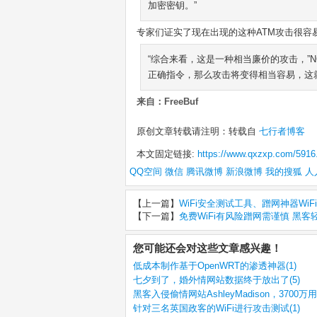
加密密钥。”
专家们证实了现在出现的这种ATM攻击很容
“综合来看，这是一种相当廉价的攻击，”NCR
正确指令，那么攻击将变得相当容易，这
来自：FreeBuf
原创文章转载请注明：转载自
七行者博客
本文固定链接:
https://www.qxzxp.com/5916
QQ空间
微信
腾讯微博
新浪微博
我的搜狐
人
【上一篇】
WiFi安全测试工具、蹭网神器WiFiPh
【下一篇】
免费WiFi有风险蹭网需谨慎 黑
您可能还会对这些文章感兴趣！
低成本制作基于OpenWRT的渗透神器(1)
七夕到了，婚外情网站数据终于放出了(5)
黑客入侵偷情网站AshleyMadison，3700
针对三名英国政客的WiFi进行攻击测试(1)