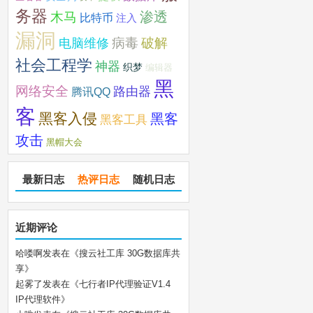
务器
木马
渗透
比特币
注入
漏洞
破解
电脑维修
病毒
社会工程学
神器
织梦
编辑器
黑
网络安全
路由器
腾讯QQ
客
黑客入侵
黑客
黑客工具
攻击
黑帽大会
最新日志
热评日志
随机日志
近期评论
哈喽啊
发表在《
搜云社工库 30G数据库共
享
》
起雾了
发表在《
七行者IP代理验证V1.4
IP代理软件
》