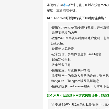
该远程访问
木马
经过进化，可以在没有root
帮助，重新清理手机。
RCSAndroid可以执行以下10种间谍功能：
·使用“screencap”指令进行截图，并
·监视剪贴板的内容
·收集Wi-Fi网络及各种网络账户密码，包括Skype
LinkedIn。
·使用麦克风录音
·记录短信、多媒体信息和Gmail消息
·记录定位坐标
·收集设备信息
·使用前置、后置摄像头拍照
·收集账户中的联系人并解码通信，账户包括Faceb
Hangouts、Telegram以及黑莓消息
·拦截系统的mediasever服务，可时录
这个木马可以通过不同方式感染设备，但通常
“在安卓4.0至4.3版本的默认浏览器中，这个