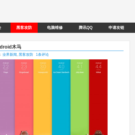
全
黑客攻防
电脑维修
腾讯QQ
申请友链
droid木马
类：
业界新闻
,
黑客攻防
1条评论