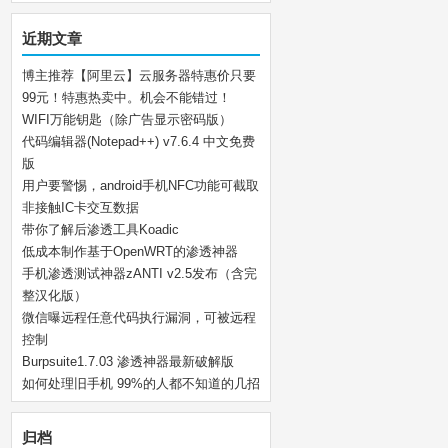
近期文章
博主推荐【阿里云】云服务器特惠价只要
99元！特惠热卖中。机会不能错过！
WIFI万能钥匙（除广告显示密码版）
代码编辑器(Notepad++) v7.6.4 中文免费
版
用户要警惕，android手机NFC功能可截取
非接触IC卡交互数据
带你了解后渗透工具Koadic
低成本制作基于OpenWRT的渗透神器
手机渗透测试神器zANTI v2.5发布（含完
整汉化版）
微信曝远程任意代码执行漏洞，可被远程
控制
Burpsuite1.7.03 渗透神器最新破解版
如何处理旧手机 99%的人都不知道的几招
归档