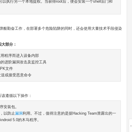
进而可以执行另一个本地提权。当获得root后，便会安装一个shell后门和
集束炸弹般勤奋工作，在部署多个危险陷阱的同时，还会使用大量技术手段侵染
四大部分：
应用程序而进入设备内部
构的进阶漏洞攻击及监控工具
PK文件
发送或接受恶意命令
应该遵循以下操作：
程序安装包。
本，以防止
漏洞
利用。不过，值得注意的是据Hacking Team泄露出的一
oid 5.0的木马程序。