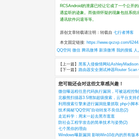
RCSAndroid的泄露已经让它成了一个
遇监听的迹象。而值得怀疑的现象包括系统
通讯软件闪退等等。
原创文章转载请注明：转载自
七行者博客
本文固定链接:
https://www.qxzxp.com/6244
QQ空间
微信
腾讯微博
新浪微博
我的搜狐
人
【上一篇】
黑客入侵偷情网站AshleyMadis
【下一篇】
路由器安全测试神器Router Scan 
您可能还会对这些文章感兴趣！
微信曝远程任意代码执行漏洞，可被远程控制(
北极熊扫描器3.5增加超级搜索，云平台支持在
利用搜索引擎来进行漏洞批量抓取 php小脚本(
技术揭秘“QQ空间”自动转发不良信息(2)
走近科学：周末一起去黑市逛逛
防社会工程学攻击的简单技术与姿势(2)
七个黑你的理由
Windows曝新漏洞 影响Win10在内的所有版