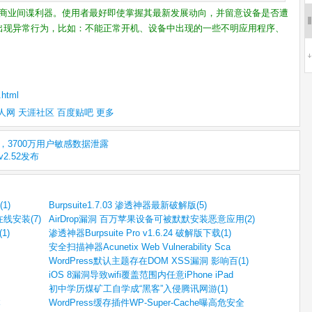
公开的商业间谍利器。使用者最好即使掌握其最新发展动向，并留意设备是否遭
出现异常行为，比如：不能正常开机、设备中出现的一些不明应用程序、
.html
人网
天涯社区
百度贴吧
更多
on，3700万用户敏感数据泄露
v2.52发布
1)
Burpsuite1.7.03 渗透神器最新破解版(5)
线安装(7)
AirDrop漏洞 百万苹果设备可被默默安装恶意应用(2)
1)
渗透神器Burpsuite Pro v1.6.24 破解版下载(1)
安全扫描神器Acunetix Web Vulnerability Sca
WordPress默认主题存在DOM XSS漏洞 影响百(1)
iOS 8漏洞导致wifi覆盖范围内任意iPhone iPad
初中学历煤矿工自学成“黑客”入侵腾讯网游(1)
本
WordPress缓存插件WP-Super-Cache曝高危安全