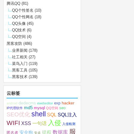
腾讯QQ
(81)
QQ个性签名
(10)
QQ个性网名
(18)
QQ头像
(45)
QQ技术
(6)
QQ空间
(4)
黑客攻防
(486)
业界新闻
(178)
社工相关
(27)
菜鸟入门
(119)
黑客工具
(105)
黑客技术
(139)
云标签
dedecms
hacker
exp
android
ewebeditor
md5
mysql
seo
IP代理软件
QQ空间
shell
SEO优化
SQL注入
SQL
入侵
WIFI
XSS
一句话
入侵检测
服
数据库
提权
安全狗
匿名者
安卓