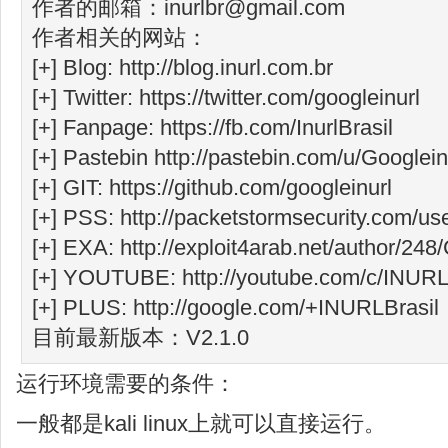
作者的邮箱：inurlbr@gmail.com
作者相关的网站：
[+] Blog: http://blog.inurl.com.br
[+] Twitter: https://twitter.com/googleinurl
[+] Fanpage: https://fb.com/InurlBrasil
[+] Pastebin http://pastebin.com/u/Googlein
[+] GIT: https://github.com/googleinurl
[+] PSS: http://packetstormsecurity.com/use
[+] EXA: http://exploit4arab.net/author/248
[+] YOUTUBE: http://youtube.com/c/INURL
[+] PLUS: http://google.com/+INURLBrasil
目前最新版本：V2.1.0
运行环境需要的条件：
一般都是kali linux上就可以直接运行。