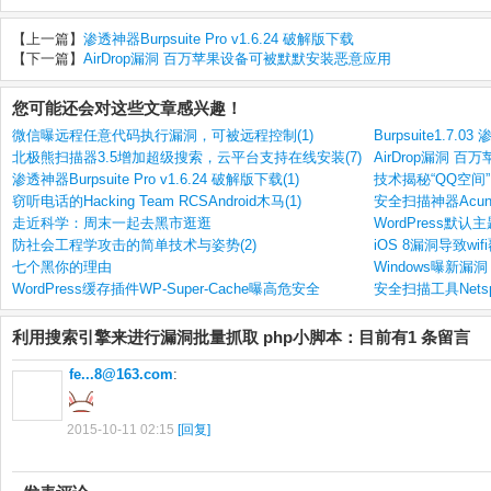
【上一篇】
渗透神器Burpsuite Pro v1.6.24 破解版下载
【下一篇】
AirDrop漏洞 百万苹果设备可被默默安装恶意应用
您可能还会对这些文章感兴趣！
微信曝远程任意代码执行漏洞，可被远程控制(1)
Burpsuite1.7.
北极熊扫描器3.5增加超级搜索，云平台支持在线安装(7)
AirDrop漏洞 
渗透神器Burpsuite Pro v1.6.24 破解版下载(1)
技术揭秘“QQ空间
窃听电话的Hacking Team RCSAndroid木马(1)
安全扫描神器Acunetix
走近科学：周末一起去黑市逛逛
WordPress默认
防社会工程学攻击的简单技术与姿势(2)
iOS 8漏洞导致wif
七个黑你的理由
Windows曝新漏
WordPress缓存插件WP-Super-Cache曝高危安全
安全扫描工具Netsp
利用搜索引擎来进行漏洞批量抓取 php小脚本：目前有1 条留言
fe...8@163.com
:
2015-10-11 02:15
[回复]