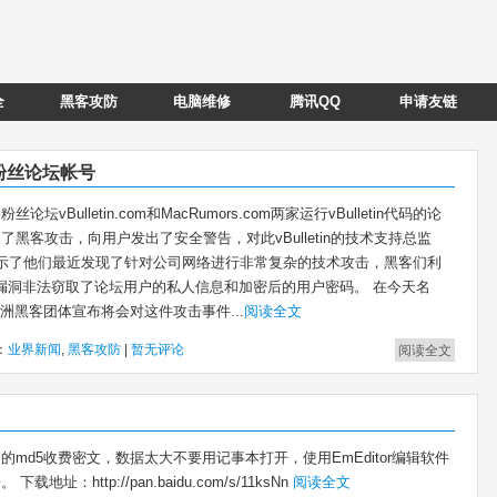
全
黑客攻防
电脑维修
腾讯QQ
申请友链
果粉丝论坛帐号
坛vBulletin.com和MacRumors.com两家运行vBulletin代码的论
了黑客攻击，向用户发出了安全警告，对此vBulletin的技术支持总监
uke表示了他们最近发现了针对公司网络进行非常复杂的技术攻击，黑客们利
ay漏洞非法窃取了论坛用户的私人信息和加密后的用户密码。 在今天名
r”的欧洲黑客团体宣布将会对这件攻击事件...
阅读全文
：
业界新闻
,
黑客攻防
|
暂无评论
阅读全文
的md5收费密文，数据太大不要用记事本打开，使用EmEditor编辑软件
载地址：http://pan.baidu.com/s/11ksNn
阅读全文