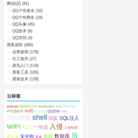
腾讯QQ
(81)
QQ个性签名
(10)
QQ个性网名
(18)
QQ头像
(45)
QQ技术
(6)
QQ空间
(4)
黑客攻防
(486)
业界新闻
(178)
社工相关
(27)
菜鸟入门
(119)
黑客工具
(105)
黑客技术
(139)
云标签
dedecms
hacker
exp
android
ewebeditor
md5
mysql
seo
IP代理软件
QQ空间
shell
SEO优化
SQL注入
SQL
入侵
WIFI
XSS
一句话
入侵检测
服
数据库
提权
安全狗
匿名者
安卓