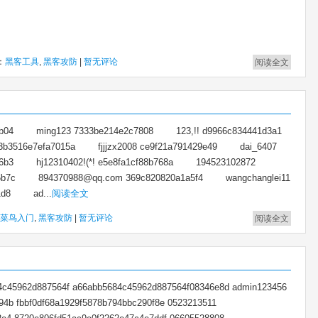
：
黑客工具
,
黑客攻防
|
暂无评论
阅读全文
25b04 ming123 7333be214e2c7808 123,!! d9966c834441d3a1
b3516e7efa7015a fjjjzx2008 ce9f21a791429e49 dai_6407
e6b3 hj12310402!(*! e5e8fa1cf88b768a 194523102872
06b7c 894370988@qq.com 369c820820a1a5f4 wangchanglei11
11d8 ad...
阅读全文
菜鸟入门
,
黑客攻防
|
暂无评论
阅读全文
45962d887564f a66abb5684c45962d887564f08346e8d admin123456
94b fbbf0df68a1929f5878b794bbc290f8e 0523213511