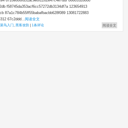
2e4 8720e806fd51ac9e0f2262e47c4e7ddf 06605528808
2db f58745da353acf6cc57272db3134df7a 123654913
acb 87a1c784b55ff55babafbacbb628f089 13081722883
312 67c2ddd...
阅读全文
菜鸟入门
,
黑客攻防
|
1条评论
阅读全文