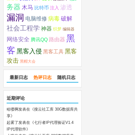
务器
木马
渗透
比特币
注入
漏洞
破解
电脑维修
病毒
社会工程学
神器
织梦
编辑器
黑
网络安全
路由器
腾讯QQ
客
黑客入侵
黑客
黑客工具
攻击
黑帽大会
最新日志
热评日志
随机日志
近期评论
哈喽啊
发表在《
搜云社工库 30G数据库共
享
》
起雾了
发表在《
七行者IP代理验证V1.4
IP代理软件
》