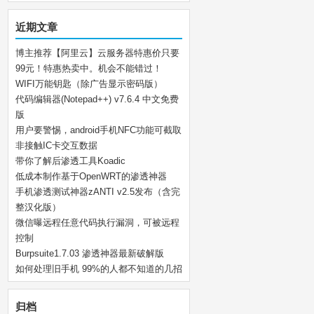
近期文章
博主推荐【阿里云】云服务器特惠价只要
99元！特惠热卖中。机会不能错过！
WIFI万能钥匙（除广告显示密码版）
代码编辑器(Notepad++) v7.6.4 中文免费
版
用户要警惕，android手机NFC功能可截取
非接触IC卡交互数据
带你了解后渗透工具Koadic
低成本制作基于OpenWRT的渗透神器
手机渗透测试神器zANTI v2.5发布（含完
整汉化版）
微信曝远程任意代码执行漏洞，可被远程
控制
Burpsuite1.7.03 渗透神器最新破解版
如何处理旧手机 99%的人都不知道的几招
归档