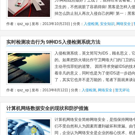
力!网站既然做好了上线了，就得经常去看看
卫生的，不然就脏了容易得病! 黑客是怎样入
掉怎么防止别人再次入侵自己的网! 第一：黑客要
作者：qxz_xp | 发布：2013年10月23日 | 分类：
入侵检测
,
安全知识
,
网络安全
|
实时检测攻击行为 9种IDS入侵检测系统方法
入侵检测系统，英文简写为IDS，顾名思义，
的。如果把防火墙比作守卫网络大门的门卫的话
主动寻找罪犯的巡警。 因而寻求突破IDS的技
着非凡的意义，同时也是为了使IDS进一步趋向完
了，其实它也并不是万能的，笔者下面就来谈谈突
作者：qxz_xp | 发布：2013年8月12日 | 分类：
入侵检测
,
网络安全
|
暂无评论
计算机网络数据安全的现状和防护措施
计算机网络安全简称网络安全，是指保持网络
们不受自然和人为因素而遭到破坏和泄漏。由
同，企业认为网络安全是企业的核心技术、机