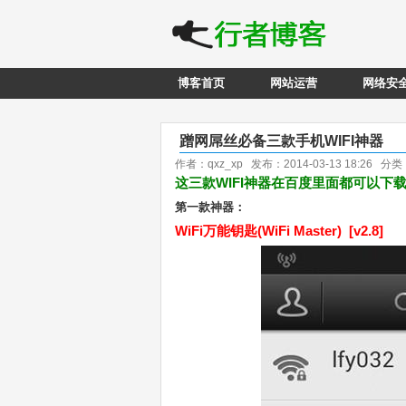
博客首页
网站运营
网络安
蹭网屌丝必备三款手机WIFI神器
作者：qxz_xp 发布：2014-03-13 18:26 分
这三款WIFI
神器
在百度里面都可以下
第一款神器：
WiFi万能钥匙(WiFi Master) [v2.8]