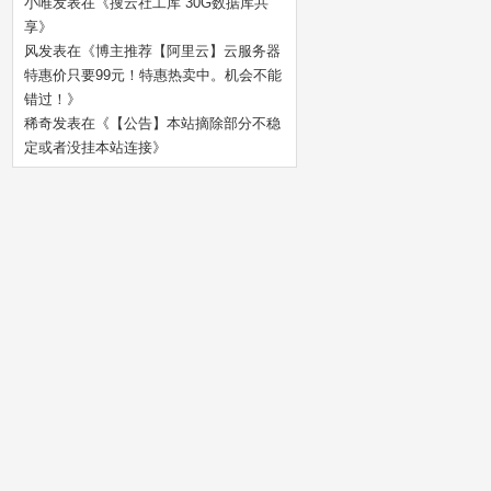
小唯
发表在《
搜云社工库 30G数据库共
享
》
风
发表在《
博主推荐【阿里云】云服务器
特惠价只要99元！特惠热卖中。机会不能
错过！
》
稀奇
发表在《
【公告】本站摘除部分不稳
定或者没挂本站连接
》