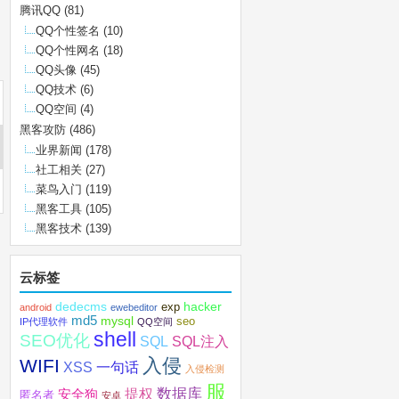
腾讯QQ
(81)
QQ个性签名
(10)
QQ个性网名
(18)
QQ头像
(45)
QQ技术
(6)
QQ空间
(4)
黑客攻防
(486)
业界新闻
(178)
社工相关
(27)
菜鸟入门
(119)
黑客工具
(105)
黑客技术
(139)
云标签
dedecms
hacker
exp
android
ewebeditor
md5
mysql
seo
IP代理软件
QQ空间
shell
SEO优化
SQL注入
SQL
入侵
WIFI
XSS
一句话
入侵检测
服
数据库
提权
安全狗
匿名者
安卓