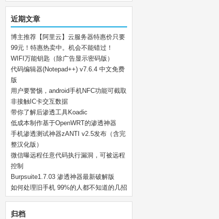
近期文章
博主推荐【阿里云】云服务器特惠价只要
99元！特惠热卖中。机会不能错过！
WIFI万能钥匙（除广告显示密码版）
代码编辑器(Notepad++) v7.6.4 中文免费
版
用户要警惕，android手机NFC功能可截取
非接触IC卡交互数据
带你了解后渗透工具Koadic
低成本制作基于OpenWRT的渗透神器
手机渗透测试神器zANTI v2.5发布（含完
整汉化版）
微信曝远程任意代码执行漏洞，可被远程
控制
Burpsuite1.7.03 渗透神器最新破解版
如何处理旧手机 99%的人都不知道的几招
归档