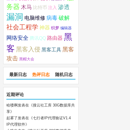
务器
木马
渗透
比特币
注入
漏洞
破解
电脑维修
病毒
社会工程学
神器
织梦
编辑器
黑
网络安全
路由器
腾讯QQ
客
黑客入侵
黑客
黑客工具
攻击
黑帽大会
最新日志
热评日志
随机日志
近期评论
哈喽啊
发表在《
搜云社工库 30G数据库共
享
》
起雾了
发表在《
七行者IP代理验证V1.4
IP代理软件
》