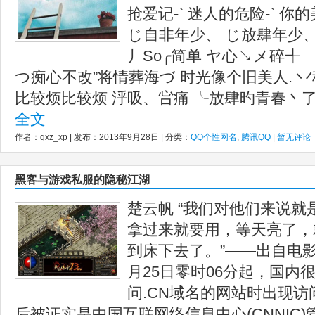
抢爱记-` 迷人的危险-` 你的美
じ自非年少、 じ放肆年少、 
丿So╭简单 ヤ心↘メ碎╃ 
つ痴心不改”将情葬海づ 时光像个旧美人. 
比较烦比较烦 泘吸、吢痛 ╰放肆旳青春丶了灵
全文
作者：qxz_xp | 发布：2013年9月28日 | 分类：
QQ个性网名
,
腾讯QQ
|
暂无评论
黑客与游戏私服的隐秘江湖
楚云帆 “我们对他们来说
拿过来就要用，等天亮了，
到床下去了。”——出自电影
月25日零时06分起，国内
问.CN域名的网站时出现
后被证实是中国互联网络信息中心(CNNIC)