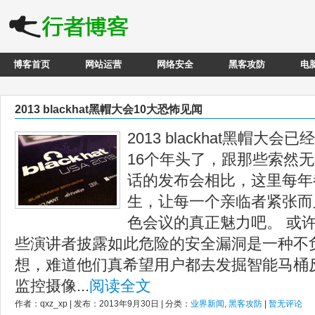
博客首页
网站运营
网络安全
黑客攻防
电
2013 blackhat黑帽大会10大恐怖见闻
2013 blackhat黑帽
16个年头了，跟那些索然
话的发布会相比，这里每年
生，让每一个亲临者紧张而
色会议的真正魅力吧。 或许你
些演讲者披露如此危险的安全漏洞是一种不
想，难道他们真希望用户都去发掘智能马桶
监控摄像...
阅读全文
作者：qxz_xp | 发布：2013年9月30日 | 分类：
业界新闻
,
黑客攻防
|
暂无评论