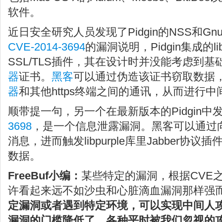
软件。
近日安全研究人员发现了Pidgin的NSS和G
CVE-2014-3694
的漏洞说明，Pidgin集成的libp
SSL/TLS插件，其在设计时并没能考虑到基
器
证书。
黑客
可以通过伪造该证书窃取数据，
器
和其他https终端之间的通讯，从而进行
顺带提一句，另一个在最新版本的Pidgin中
3698
，是一个信息泄露漏洞。黑客可以通过向
消息，进而触发libpurple库里Jabber协
数据。
FreeBuf小编：
某些特定的漏洞，根据CVE
许看起来远不如沙虫和心脏滴血漏洞那样强
定漏洞或者遇到特定环境，可以实现中间人
漏洞的门槛降低了，各种平时被我们忽视的