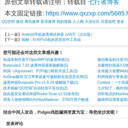
原创文章转载请注明：转载自
七行者博客
本文固定链接:
https://www.qxzxp.com/5685.
QQ空间
微信
腾讯微博
新浪微博
我的搜狐
人人网
天涯社区
百度贴吧
更多
【上一篇】
Android手机渗透测试神器 zANTI（汉化版）
【下一篇】
揭秘：针对PoS机的恶意软件工具箱
您可能还会对这些文章感兴趣！
低成本制作基于OpenWRT的渗透神器(1)
微信曝远程任意代
Burpsuite1.7.03 渗透神器最新破解版(5)
北极熊扫描器3.5
狗洞（dog-tunnel） P2P端口映射开源工具(3)
全球最大免费Web托管
AirDrop漏洞 百万苹果设备可被默默安装恶意应用(2)
利用搜索引擎来进行
渗透神器Burpsuite Pro v1.6.24 破解版下载(1)
Corebot：一个
技术揭秘“QQ空间”自动转发不良信息(2)
七夕到了，婚外情网
路由器安全测试神器Router Scan v2.52发布(5)
窃听电话的Hacking 
黑客入侵偷情网站AshleyMadison，3700万用户敏感
越南80后黑客盗取
结合中间人攻击，Pidgin鸡肋漏洞变废为宝：等您坐沙发呢！
发表评论