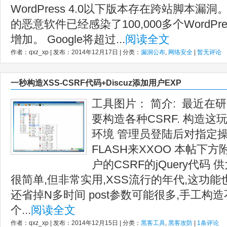
WordPress 4.0以下版本存在跨站脚本
的恶意软件已经感染了100,000多个WordP
增加。 Google将超过...
阅读全文
作者：qxz_xp | 发布：2014年12月17日 | 分类：
漏洞公布
,
网络安全
|
暂无评论
一秒构造XSS-CSRF代码+Discuz添加用户EXP
工具图片： 简介: 最近在研
要构造各种CSRF. 构造这
环境 管理员登陆后对指定操
FLASH来XXOO 本帖下方附上
户的CSRF的jQuery代码
很简单,但非常实用,XSS流行的年代,这功
还省掉N多时间 post参数可能很多,手工构
个...
阅读全文
作者：qxz_xp | 发布：2014年12月15日 | 分类：
黑客工具
,
黑客攻防
|
1条评论