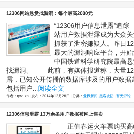
12306网站悬赏找漏洞：每个最高2000元
“12306用户信息泄露”追
站用户数据泄露成为大众关
抓获了泄密嫌疑人。昨日12
最大的漏洞响应平台，开始
中国铁道科学研究院最高悬赏
找漏洞。 此前，有媒体报道称，大量123
露，已知公开传播的数据库涉及的用户数据超
包括用户...
阅读全文
作者：qxz_xp | 发布：2014年12月28日 | 分类：
业界新闻
,
黑客攻防
|
暂无评论
12306信息泄露 13万余条用户数据被网上售卖
正值春运火车票购买高峰