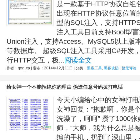
是一款基于HTTP协议自组
出现在HTTP协议任意位置
型的SQL注入，支持HTTP
注入工具目前支持Bool型
Union注入，支持Access、MySQL5以上版本、
等数据库。 超级SQL注入工具采用C#开发，
行HTTP交互，极...
阅读全文
作者：qxz_xp | 发布：2014年12月11日 | 分类：
黑客工具
,
黑客攻防
|
暂无评论
给女神一个不能拒绝你的理由 伪造任意号码拨打电话
今天小编给心中的女神打电
女神回复：“抱歉啊，你是
洗澡了，呵呵” 攒了1000
师，“大师，我为什么总是
编的手机，扔到了深山里，