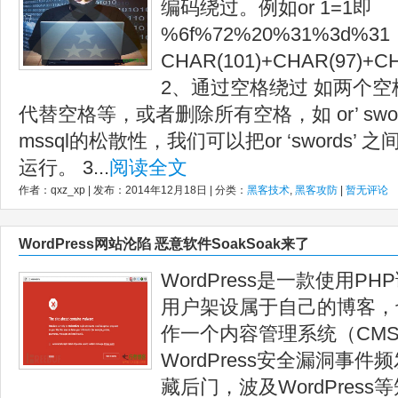
编码绕过。例如or 1=1即
%6f%72%20%31%3d%3
CHAR(101)+CHAR(97)+C
2、通过空格绕过 如两个空
代替空格等，或者删除所有空格，如 or’ swords’
mssql的松散性，我们可以把or ‘swords
运行。 3...
阅读全文
作者：qxz_xp | 发布：2014年12月18日 | 分类：
黑客技术
,
黑客攻防
|
暂无评论
WordPress网站沦陷 恶意软件SoakSoak来了
WordPress是一款使用
用户架设属于自己的博客，也可
作一个内容管理系统（CM
WordPress安全漏洞事
藏后门，波及WordPress