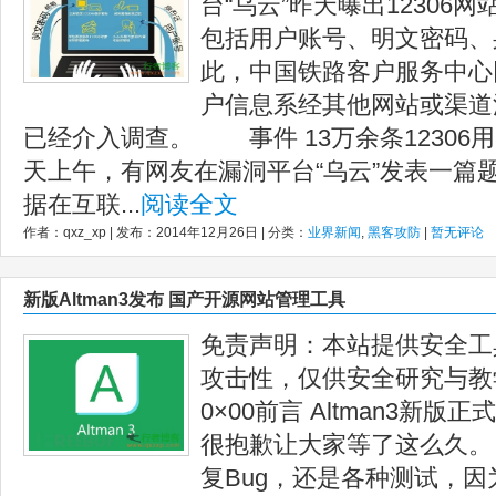
台“乌云”昨天曝出12306
包括用户账号、明文密码、
此，中国铁路客户服务中心
户信息系经其他网站或渠道
已经介入调查。 事件 13万余条1230
天上午，有网友在漏洞平台“乌云”发表一篇题
据在互联...
阅读全文
作者：qxz_xp | 发布：2014年12月26日 | 分类：
业界新闻
,
黑客攻防
|
暂无评论
新版Altman3发布 国产开源网站管理工具
免责声明：本站提供安全工
攻击性，仅供安全研究与教
0×00前言 Altman3新
很抱歉让大家等了这么久。
复Bug，还是各种测试，