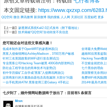
原创文章转载请注明：转载自
七行者博客
本文固定链接:
https://www.qxzxp.com/6283.
QQ空间
微信
腾讯微博
新浪微博
我的搜狐
人人网
天涯社区
百度贴吧
更多
【上一篇】
渗透测试系统Kali2.0正式发布（附下载地址）
【下一篇】
技术揭秘“QQ空间”自动转发不良信息
您可能还会对这些文章感兴趣！
低成本制作基于OpenWRT的渗透神器(1)
全球最大免费Web托管
黑客入侵偷情网站AshleyMadison，3700万用户敏感
越南80后黑客盗取
针对三名英国政客的WiFi进行攻击测试(1)
Hacking Team
专业黑客公司Hacking Team被黑 400GB内部资料(2)
不交赎金就把你上
防社会工程学攻击的简单技术与姿势(2)
七个黑你的理由
初中学历煤矿工自学成“黑客”入侵腾讯网游(1)
美国警察无奈用比
运营商发行的大量路由器包含高危漏洞 大部分“问题
免费WiFi有风险
一台手机黑掉ATM 黑客使用三星Galaxy 4手机让
2014年最具代表
七夕到了，婚外情网站数据终于放出了：目前有5 条留言
Mrxn
:
你博客前两天打不开。。。