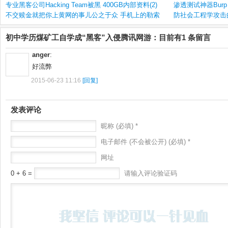
专业黑客公司Hacking Team被黑 400GB内部资料(2)
渗透测试神器Burp S
不交赎金就把你上黄网的事儿公之于众 手机上的勒索
防社会工程学攻击的
初中学历煤矿工自学成“黑客”入侵腾讯网游：目前有1 条留言
anger
:
好流弊
2015-06-23 11:16
[回复]
发表评论
昵称 (必填) *
电子邮件 (不会被公开) (必填) *
网址
0 + 6 =
请输入评论验证码