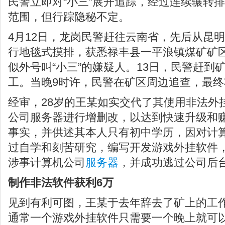
民警立即对“小三”展开追踪，经过连续辗转排
范围，但行踪隐秘不定。
4月12日，龙岗民警赶往云南省，先后从昆
行地毯式摸排，获悉禄丰县一平浪镇煤矿矿
似外号叫“小三”的嫌疑人。13日，民警赶到
工。当晚9时许，民警在矿区周边追查，最
经审，28岁的王某如实交代了其使用非法外挂
公司服务器进行增删改，以达到快速升级和
事实，并供述其本人只有初中学历，因对计
过自学和刻苦研究，编写开发游戏外挂软件
涉事计算机公司
服务器
，并成功逃过公司后
制作非法软件获利6万
见到有利可图，王某于去年辞去了矿上的工
通常一个游戏外挂软件只需要一个晚上就可