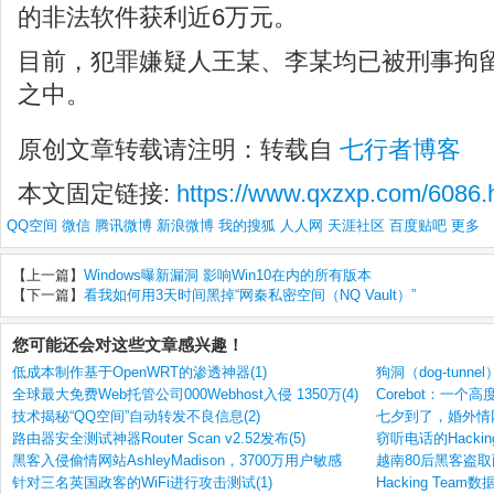
的非法软件获利近6万元。
目前，犯罪嫌疑人王某、李某均已被刑事拘
之中。
原创文章转载请注明：转载自
七行者博客
本文固定链接:
https://www.qxzxp.com/6086.
QQ空间
微信
腾讯微博
新浪微博
我的搜狐
人人网
天涯社区
百度贴吧
更多
【上一篇】
Windows曝新漏洞 影响Win10在内的所有版本
【下一篇】
看我如何用3天时间黑掉“网秦私密空间（NQ Vault）”
您可能还会对这些文章感兴趣！
低成本制作基于OpenWRT的渗透神器(1)
狗洞（dog-tunn
全球最大免费Web托管公司000Webhost入侵 1350万(4)
Corebot：一个
技术揭秘“QQ空间”自动转发不良信息(2)
七夕到了，婚外情网
路由器安全测试神器Router Scan v2.52发布(5)
窃听电话的Hacking 
黑客入侵偷情网站AshleyMadison，3700万用户敏感
越南80后黑客盗取
针对三名英国政客的WiFi进行攻击测试(1)
Hacking Team