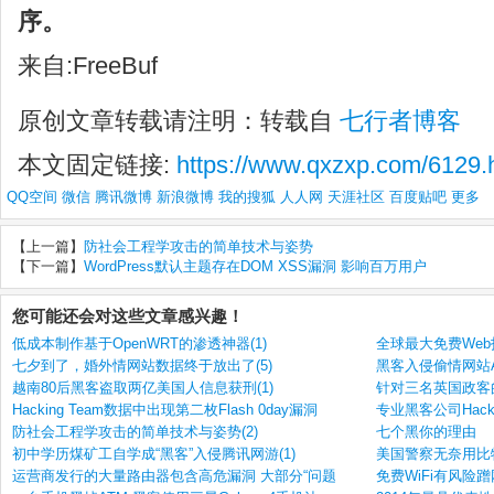
序。
来自:FreeBuf
原创文章转载请注明：转载自
七行者博客
本文固定链接:
https://www.qxzxp.com/6129.
QQ空间
微信
腾讯微博
新浪微博
我的搜狐
人人网
天涯社区
百度贴吧
更多
【上一篇】
防社会工程学攻击的简单技术与姿势
【下一篇】
WordPress默认主题存在DOM XSS漏洞 影响百万用户
您可能还会对这些文章感兴趣！
低成本制作基于OpenWRT的渗透神器(1)
全球最大免费Web托管
七夕到了，婚外情网站数据终于放出了(5)
黑客入侵偷情网站Ash
越南80后黑客盗取两亿美国人信息获刑(1)
针对三名英国政客的
Hacking Team数据中出现第二枚Flash 0day漏洞
专业黑客公司Hacki
防社会工程学攻击的简单技术与姿势(2)
七个黑你的理由
初中学历煤矿工自学成“黑客”入侵腾讯网游(1)
美国警察无奈用比
运营商发行的大量路由器包含高危漏洞 大部分“问题
免费WiFi有风险