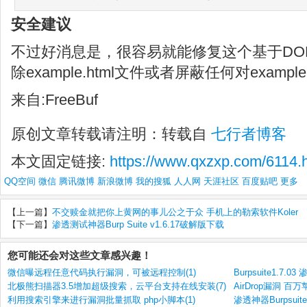
安全建议
不过好消息是，很容易就能修复这个基于DO
除example.html文件或者屏蔽任何对examp
来自:FreeBuf
原创文章转载请注明：转载自
七行者博客
本文固定链接:
https://www.qxzxp.com/6114.
QQ空间
微信
腾讯微博
新浪微博
我的搜狐
人人网
天涯社区
百度贴吧
更多
【上一篇】
不交赎金就把你上黄网的事儿公之于众 手机上的勒索软件Koler
【下一篇】
渗透测试神器Burp Suite v1.6.17破解版下载
您可能还会对这些文章感兴趣！
微信曝远程任意代码执行漏洞，可被远程控制(1)
Burpsuite1.7.
北极熊扫描器3.5增加超级搜索，云平台支持在线安装(7)
AirDrop漏洞 
利用搜索引擎来进行漏洞批量抓取 php小脚本(1)
渗透神器Burpsuite