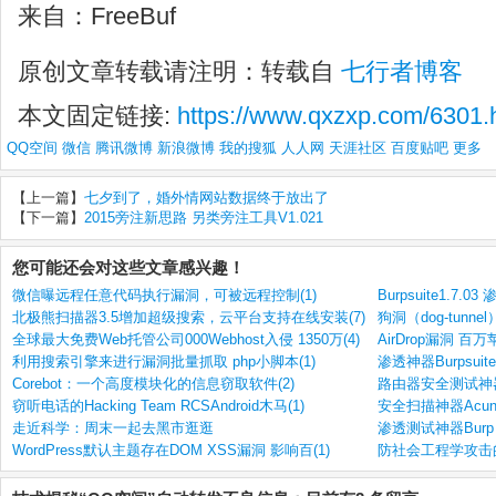
来自：FreeBuf
原创文章转载请注明：转载自
七行者博客
本文固定链接:
https://www.qxzxp.com/6301.
QQ空间
微信
腾讯微博
新浪微博
我的搜狐
人人网
天涯社区
百度贴吧
更多
【上一篇】
七夕到了，婚外情网站数据终于放出了
【下一篇】
2015旁注新思路 另类旁注工具V1.021
您可能还会对这些文章感兴趣！
微信曝远程任意代码执行漏洞，可被远程控制(1)
Burpsuite1.7.
北极熊扫描器3.5增加超级搜索，云平台支持在线安装(7)
狗洞（dog-tunn
全球最大免费Web托管公司000Webhost入侵 1350万(4)
AirDrop漏洞 
利用搜索引擎来进行漏洞批量抓取 php小脚本(1)
渗透神器Burpsuite
Corebot：一个高度模块化的信息窃取软件(2)
路由器安全测试神器Rou
窃听电话的Hacking Team RCSAndroid木马(1)
安全扫描神器Acunetix
走近科学：周末一起去黑市逛逛
渗透测试神器Burp S
WordPress默认主题存在DOM XSS漏洞 影响百(1)
防社会工程学攻击的