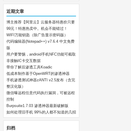
近期文章
博主推荐【阿里云】云服务器特惠价只要
99元！特惠热卖中。机会不能错过！
WIFI万能钥匙（除广告显示密码版）
代码编辑器(Notepad++) v7.6.4 中文免费
版
用户要警惕，android手机NFC功能可截取
非接触IC卡交互数据
带你了解后渗透工具Koadic
低成本制作基于OpenWRT的渗透神器
手机渗透测试神器zANTI v2.5发布（含完
整汉化版）
微信曝远程任意代码执行漏洞，可被远程
控制
Burpsuite1.7.03 渗透神器最新破解版
如何处理旧手机 99%的人都不知道的几招
归档