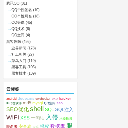
腾讯QQ
(81)
QQ个性签名
(10)
QQ个性网名
(18)
QQ头像
(45)
QQ技术
(6)
QQ空间
(4)
黑客攻防
(486)
业界新闻
(178)
社工相关
(27)
菜鸟入门
(119)
黑客工具
(105)
黑客技术
(139)
云标签
dedecms
hacker
exp
android
ewebeditor
md5
mysql
seo
IP代理软件
QQ空间
shell
SEO优化
SQL注入
SQL
入侵
WIFI
XSS
一句话
入侵检测
服
数据库
提权
安全狗
匿名者
安卓