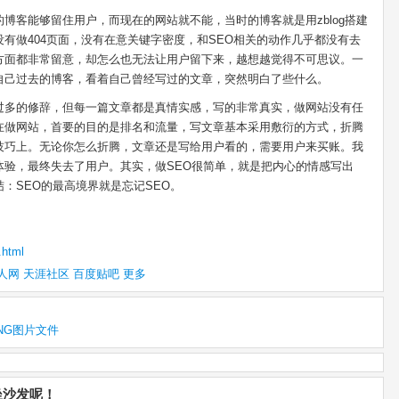
博客能够留住用户，而现在的网站就不能，当时的博客就是用zblog搭建
有做404页面，没有在意关键字密度，和SEO相关的动作几乎都没有去
方面都非常留意，却怎么也无法让用户留下来，越想越觉得不可思议。一
自己过去的博客，看着自己曾经写过的文章，突然明白了些什么。
过多的修辞，但每一篇文章都是真情实感，写的非常真实，做网站没有任
在做网站，首要的目的是排名和流量，写文章基本采用敷衍的方式，折腾
技巧上。无论你怎么折腾，文章还是写给用户看的，需要用户来买账。我
体验，最终失去了用户。其实，做SEO很简单，就是把内心的情感写出
：SEO的最高境界就是忘记SEO。
.html
人网
天涯社区
百度贴吧
更多
PNG图片文件
坐沙发呢！