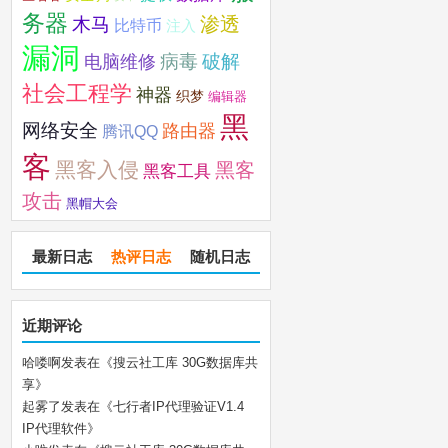
务器
木马
渗透
比特币
注入
漏洞
破解
电脑维修
病毒
社会工程学
神器
织梦
编辑器
黑
网络安全
路由器
腾讯QQ
客
黑客入侵
黑客
黑客工具
攻击
黑帽大会
最新日志
热评日志
随机日志
近期评论
哈喽啊
发表在《
搜云社工库 30G数据库共
享
》
起雾了
发表在《
七行者IP代理验证V1.4
IP代理软件
》