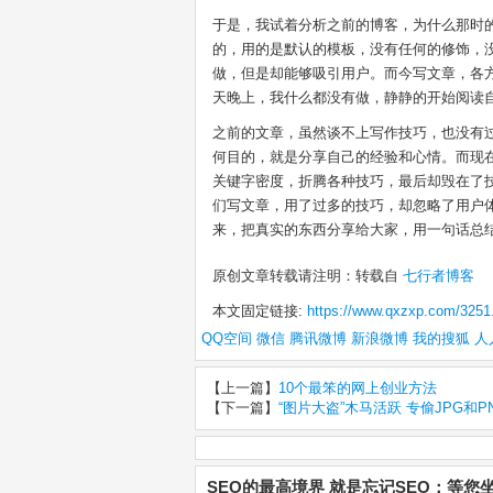
于是，我试着分析之前的博客，为什么那时的
的，用的是默认的模板，没有任何的修饰，没
做，但是却能够吸引用户。而今写文章，各
天晚上，我什么都没有做，静静的开始阅读
之前的文章，虽然谈不上写作技巧，也没有
何目的，就是分享自己的经验和心情。而现
关键字密度，折腾各种技巧，最后却毁在了
们写文章，用了过多的技巧，却忽略了用户
来，把真实的东西分享给大家，用一句话总结
原创文章转载请注明：转载自
七行者博客
本文固定链接:
https://www.qxzxp.com/3251
QQ空间
微信
腾讯微博
新浪微博
我的搜狐
人
【上一篇】
10个最笨的网上创业方法
【下一篇】
“图片大盗”木马活跃 专偷JPG和
SEO的最高境界 就是忘记SEO：等您