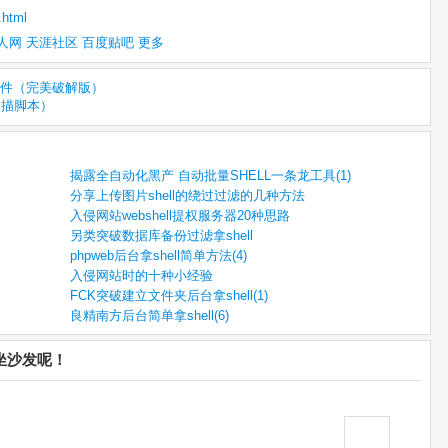
.html
人网
天涯社区
百度贴吧
更多
件（完美破解版）
扫描脚本）
揭露全自动化黑产 自动批量SHELL一条龙工具(1)
分享上传图片shell的绕过过滤的几种方法
入侵网站webshell提权服务器20种思路
另类突破数据库备份过滤拿shell
phpweb后台拿shell简单方法(4)
入侵网站时的十种小经验
FCK突破建立文件夹后台拿shell(1)
良精南方后台简单拿shell(6)
您坐沙发呢！