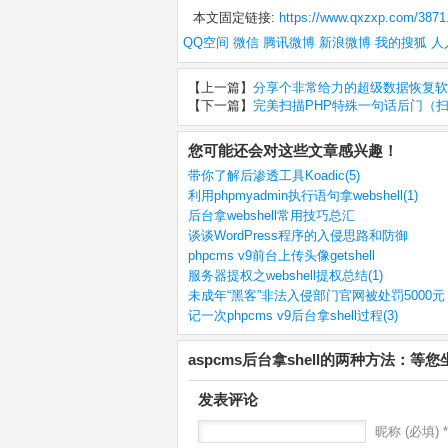
本文固定链接:
https://www.qxzxp.com/3871
QQ空间
微信
腾讯微博
新浪微博
我的搜狐
人
【上一篇】
分享个非常给力的超级数据恢复软
【下一篇】
完美扫描PHP特殊一句话后门（
您可能还会对这些文章感兴趣！
带你了解后渗透工具Koadic(5)
利用phpmyadmin执行语句拿webshell(1)
后台拿webshell常用技巧总汇
谈谈WordPress程序的入侵思路和防御
phpcms v9前台上传头像getshell
服务器提权之webshell提权总结(1)
未成年“黑客”非法入侵部门官网被处罚5000元
记一次phpcms v9后台拿shell过程(3)
aspcms后台拿shell的两种方法：等
发表评论
昵称 (必填) *