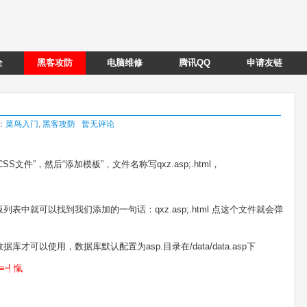
全
黑客攻防
电脑维修
腾讯QQ
申请友链
类：
菜鸟入门
,
黑客攻防
暂无评论
文件”，然后“添加模板”，文件名称写qxz.asp;.html，
中就可以找到我们添加的一句话：qxz.asp;.html 点这个文件就会弹
可以使用，数据库默认配置为asp.目录在/data/data.asp下
≡┩愾