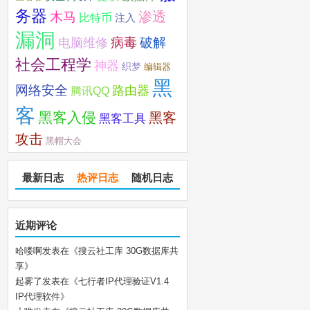
务器
木马
渗透
比特币
注入
漏洞
破解
电脑维修
病毒
社会工程学
神器
织梦
编辑器
黑
网络安全
路由器
腾讯QQ
客
黑客入侵
黑客
黑客工具
攻击
黑帽大会
最新日志
热评日志
随机日志
近期评论
哈喽啊
发表在《
搜云社工库 30G数据库共
享
》
起雾了
发表在《
七行者IP代理验证V1.4
IP代理软件
》