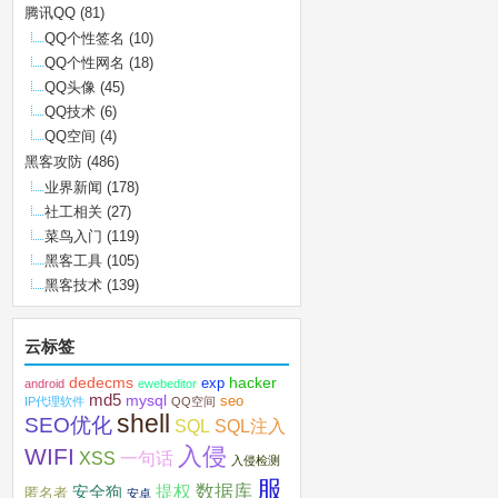
腾讯QQ
(81)
QQ个性签名
(10)
QQ个性网名
(18)
QQ头像
(45)
QQ技术
(6)
QQ空间
(4)
黑客攻防
(486)
业界新闻
(178)
社工相关
(27)
菜鸟入门
(119)
黑客工具
(105)
黑客技术
(139)
云标签
dedecms
hacker
exp
android
ewebeditor
md5
mysql
seo
IP代理软件
QQ空间
shell
SEO优化
SQL注入
SQL
入侵
WIFI
XSS
一句话
入侵检测
服
数据库
提权
安全狗
匿名者
安卓