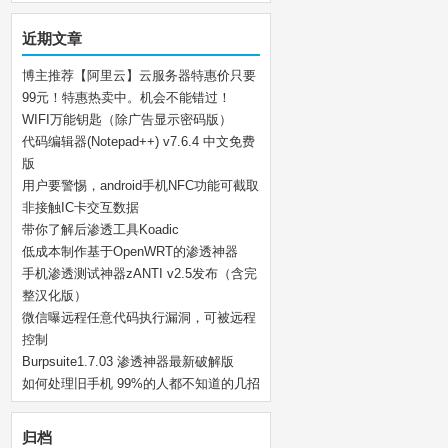
近期文章
博主推荐【阿里云】云服务器特惠价只要
99元！特惠热卖中。机会不能错过！
WIFI万能钥匙（除广告显示密码版）
代码编辑器(Notepad++) v7.6.4 中文免费
版
用户要警惕，android手机NFC功能可截取
非接触IC卡交互数据
带你了解后渗透工具Koadic
低成本制作基于OpenWRT的渗透神器
手机渗透测试神器zANTI v2.5发布（含完
整汉化版）
微信曝远程任意代码执行漏洞，可被远程
控制
Burpsuite1.7.03 渗透神器最新破解版
如何处理旧手机 99%的人都不知道的几招
归档