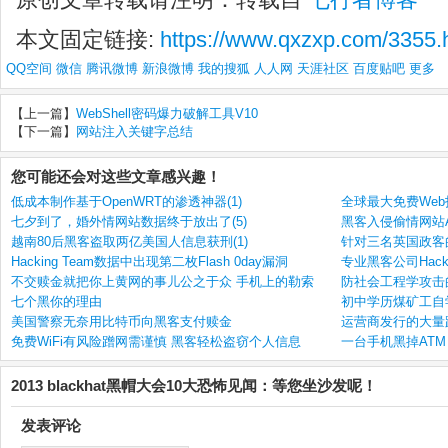
本文固定链接:
https://www.qxzxp.com/3355.
QQ空间
微信
腾讯微博
新浪微博
我的搜狐
人人网
天涯社区
百度贴吧
更多
【上一篇】
WebShell密码爆力破解工具V10
【下一篇】
网站注入关键字总结
您可能还会对这些文章感兴趣！
低成本制作基于OpenWRT的渗透神器(1)
全球最大免费Web托管
七夕到了，婚外情网站数据终于放出了(5)
黑客入侵偷情网站Ash
越南80后黑客盗取两亿美国人信息获刑(1)
针对三名英国政客的
Hacking Team数据中出现第二枚Flash 0day漏洞
专业黑客公司Hacki
不交赎金就把你上黄网的事儿公之于众 手机上的勒索
防社会工程学攻击的
七个黑你的理由
初中学历煤矿工自学
美国警察无奈用比特币向黑客支付赎金
运营商发行的大量
免费WiFi有风险蹭网需谨慎 黑客轻松盗窃个人信息
一台手机黑掉ATM 
2013 blackhat黑帽大会10大恐怖见闻：等您坐沙发呢！
发表评论