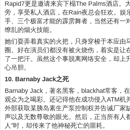
Rapid7更是邀请来宾下榻The Palms酒
旁，享受私人酒店，在Rain夜总会狂欢。
手、三个极富才能的霹雳舞者，当然还有一
缭乱的烟火技能。
她们耍弄着真实的火把，只身穿梭于本应由
圈。好在演员们都没有被火烧伤，着实是让
了一把汗。虽然这个事脱离网络安全，却上
心吊胆。
10. Barnaby Jack之死
Barnaby Jack，著名黑客，blackhat
观众为之喝彩。还记得他在成功侵入ATM机
外部获取某胰岛素生产泵控制权并告诫厂家
声以及无数尊敬的眼光。然后，正当所有人都盼
人”时，却传来了他神秘死亡的噩耗。