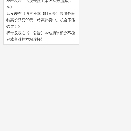
小唯
发表在《
搜云社工库 30G数据库共
享
》
风
发表在《
博主推荐【阿里云】云服务器
特惠价只要99元！特惠热卖中。机会不能
错过！
》
稀奇
发表在《
【公告】本站摘除部分不稳
定或者没挂本站连接
》