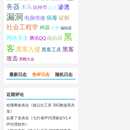
务器
木马
渗透
比特币
注入
漏洞
破解
电脑维修
病毒
社会工程学
神器
织梦
编辑器
黑
网络安全
路由器
腾讯QQ
客
黑客入侵
黑客
黑客工具
攻击
黑帽大会
最新日志
热评日志
随机日志
近期评论
哈喽啊
发表在《
搜云社工库 30G数据库共
享
》
起雾了
发表在《
七行者IP代理验证V1.4
IP代理软件
》