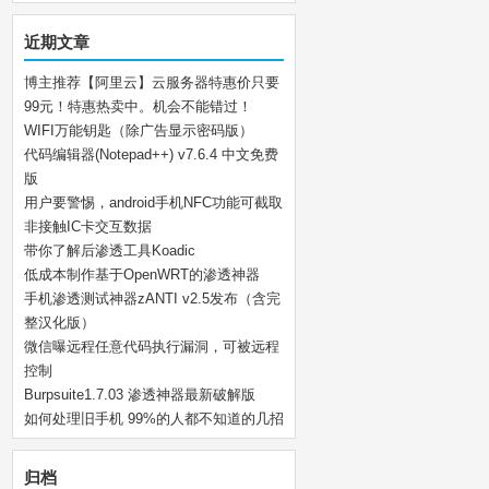
近期文章
博主推荐【阿里云】云服务器特惠价只要
99元！特惠热卖中。机会不能错过！
WIFI万能钥匙（除广告显示密码版）
代码编辑器(Notepad++) v7.6.4 中文免费
版
用户要警惕，android手机NFC功能可截取
非接触IC卡交互数据
带你了解后渗透工具Koadic
低成本制作基于OpenWRT的渗透神器
手机渗透测试神器zANTI v2.5发布（含完
整汉化版）
微信曝远程任意代码执行漏洞，可被远程
控制
Burpsuite1.7.03 渗透神器最新破解版
如何处理旧手机 99%的人都不知道的几招
归档