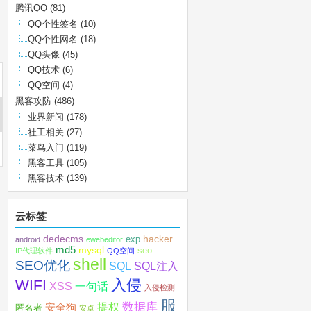
腾讯QQ
(81)
QQ个性签名
(10)
QQ个性网名
(18)
QQ头像
(45)
QQ技术
(6)
QQ空间
(4)
黑客攻防
(486)
业界新闻
(178)
社工相关
(27)
菜鸟入门
(119)
黑客工具
(105)
黑客技术
(139)
云标签
dedecms
hacker
exp
android
ewebeditor
md5
mysql
seo
IP代理软件
QQ空间
shell
SEO优化
SQL注入
SQL
入侵
WIFI
XSS
一句话
入侵检测
服
数据库
提权
安全狗
匿名者
安卓