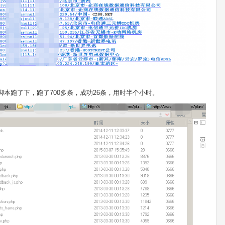
测试脚本跑了下，跑了700多条，成功26条，用时半个小时。