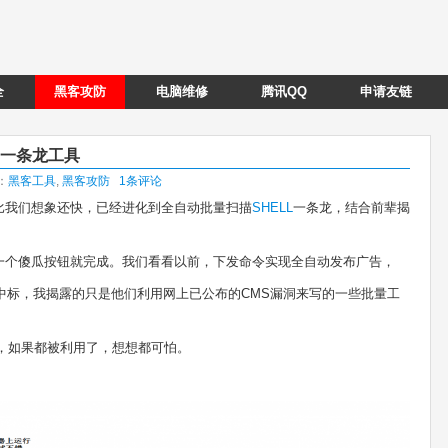
全
黑客攻防
电脑维修
腾讯QQ
申请友链
L一条龙工具
类：
黑客工具
,
黑客攻防
1条评论
比我们想象还快，已经进化到全自动批量扫描
SHELL
一条龙，结合前辈揭
一个傻瓜按钮就完成。我们看看以前，下发命令实现全自动发布广告，
中标，我揭露的只是他们利用网上已公布的CMS漏洞来写的一些批量工
，如果都被利用了，想想都可怕。