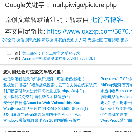
Google关键字：inurl:piwigo/picture.php
原创文章转载请注明：转载自
七行者博客
本文固定链接:
https://www.qxzxp.com/5670.
QQ空间
微信
腾讯微博
新浪微博
我的搜狐
人人网
天涯社区
百度贴吧
更多
【上一篇】
第三部分：社会工程学之反查技术
【下一篇】
Android手机渗透测试神器 zANTI（汉化版）
您可能还会对这些文章感兴趣！
微信曝远程任意代码执行漏洞，可被远程控制(1)
Burpsuite1.7.
北极熊扫描器3.5增加超级搜索，云平台支持在线安装(7)
AirDrop漏洞 
利用搜索引擎来进行漏洞批量抓取 php小脚本(1)
渗透神器Burpsuite
技术揭秘“QQ空间”自动转发不良信息(2)
窃听电话的Hacking 
安全扫描神器Acunetix Web Vulnerability Sca
走近科学：周末一
WordPress默认主题存在DOM XSS漏洞 影响百(1)
防社会工程学攻击的
iOS 8漏洞导致wifi覆盖范围内任意iPhone iPad
七个黑你的理由
Windows曝新漏洞 影响Win10在内的所有版本
WordPress缓存插