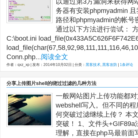
以通过第3方漏洞来获得网站的
务器有安装phpmyadmi
路径和phpmyadmin的帐号
通过以下方法进行尝试： 方法：l
C:\boot.ini load_file(0x433A5C626F6F74
load_file(char(67,58,92,98,111,111,116,46,10
Conn.php...
阅读全文
作者：qxz_xp | 发布：2014年10月02日 | 分类：
黑客技术
,
黑客攻防
|
1条评论
分享上传图片shell的绕过过滤的几种方法
一般网站图片上传功能都对
webshell写入。但不同
何突破过滤继续上传？ 本
突破！ 1、文件头+GIF89a
理解，直接在php马最前面写