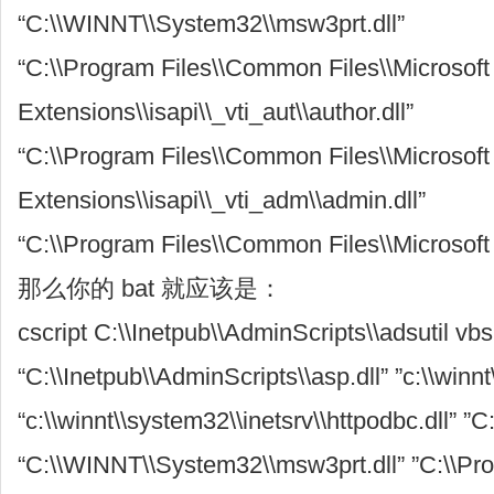
“C:\\WINNT\\System32\\msw3prt.dll”
“C:\\Program Files\\Common Files\\Microsof
Extensions\\isapi\\_vti_aut\\author.dll”
“C:\\Program Files\\Common Files\\Microsof
Extensions\\isapi\\_vti_adm\\admin.dll”
“C:\\Program Files\\Common Files\\Microsoft 
那么你的 bat 就应该是：
cscript C:\\Inetpub\\AdminScripts\\adsutil v
“C:\\Inetpub\\AdminScripts\\asp.dll” ”c:\\winnt
“c:\\winnt\\system32\\inetsrv\\httpodbc.dll” ”
“C:\\WINNT\\System32\\msw3prt.dll” ”C:\\Pr