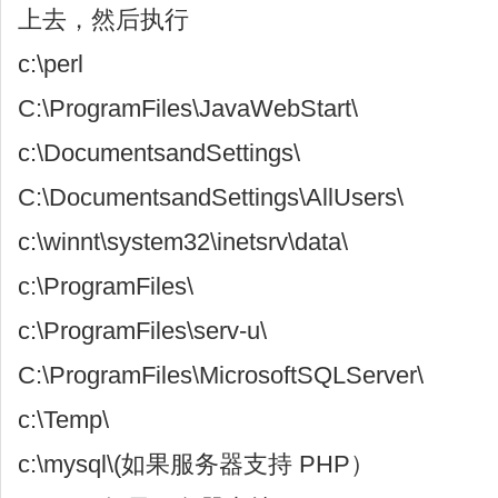
上去，然后执行
c:\perl
C:\ProgramFiles\JavaWebStart\
c:\DocumentsandSettings\
C:\DocumentsandSettings\AllUsers\
c:\winnt\system32\inetsrv\data\
c:\ProgramFiles\
c:\ProgramFiles\serv-u\
C:\ProgramFiles\MicrosoftSQLServer\
c:\Temp\
c:\mysql\(如果服务器支持 PHP）