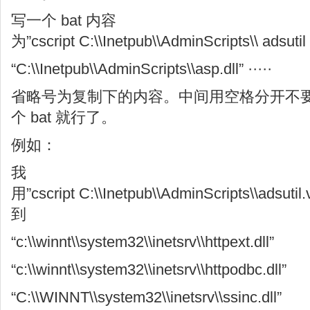
写一个 bat 内容
为”cscript C:\\Inetpub\\AdminScripts\\ adsuti
“C:\\Inetpub\\AdminScripts\\asp.dll” ·····
省略号为复制下的内容。中间用空格分开不
个 bat 就行了。
例如：
我
用”cscript C:\\Inetpub\\AdminScripts\\adsuti
到
“c:\\winnt\\system32\\inetsrv\\httpext.dll”
“c:\\winnt\\system32\\inetsrv\\httpodbc.dll”
“C:\\WINNT\\system32\\inetsrv\\ssinc.dll”