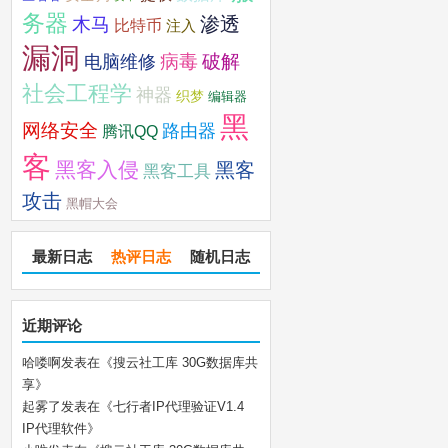
务器
木马
渗透
比特币
注入
漏洞
破解
电脑维修
病毒
社会工程学
神器
织梦
编辑器
黑
网络安全
路由器
腾讯QQ
客
黑客入侵
黑客
黑客工具
攻击
黑帽大会
最新日志
热评日志
随机日志
近期评论
哈喽啊
发表在《
搜云社工库 30G数据库共
享
》
起雾了
发表在《
七行者IP代理验证V1.4
IP代理软件
》