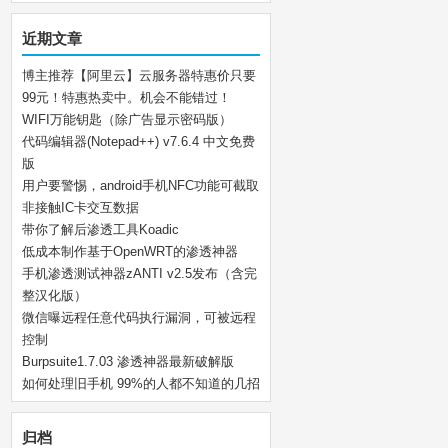
近期文章
博主推荐【阿里云】云服务器特惠价只要
99元！特惠热卖中。机会不能错过！
WIFI万能钥匙（除广告显示密码版）
代码编辑器(Notepad++) v7.6.4 中文免费
版
用户要警惕，android手机NFC功能可截取
非接触IC卡交互数据
带你了解后渗透工具Koadic
低成本制作基于OpenWRT的渗透神器
手机渗透测试神器zANTI v2.5发布（含完
整汉化版）
微信曝远程任意代码执行漏洞，可被远程
控制
Burpsuite1.7.03 渗透神器最新破解版
如何处理旧手机 99%的人都不知道的几招
归档