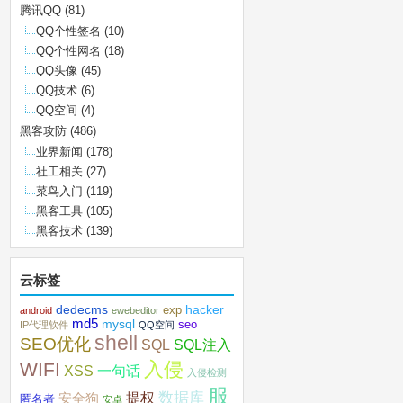
腾讯QQ
(81)
QQ个性签名
(10)
QQ个性网名
(18)
QQ头像
(45)
QQ技术
(6)
QQ空间
(4)
黑客攻防
(486)
业界新闻
(178)
社工相关
(27)
菜鸟入门
(119)
黑客工具
(105)
黑客技术
(139)
云标签
dedecms
hacker
exp
android
ewebeditor
md5
mysql
seo
IP代理软件
QQ空间
shell
SEO优化
SQL注入
SQL
入侵
WIFI
XSS
一句话
入侵检测
服
数据库
提权
安全狗
匿名者
安卓