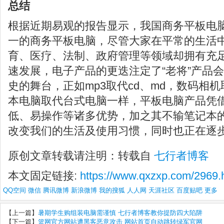
总结
根据近期易观的报告显示，我国商务平板电脑
一的商务平板电脑，尽管大家在平常的生活
育、医疗、法制、政府管理等领域却拥有充
速发展，电子产品的更迭注定了“老将”产品
史的舞台，正如mp3取代cd、md，数码相
本电脑取代台式电脑一样，平板电脑产品凭
低、易操作等诸多优势，加之其不输笔记本
改变我们的生活及使用习惯，同时也正在逐
原创文章转载请注明：转载自
七行者博客
本文固定链接:
https://www.qxzxp.com/2969.
QQ空间
微信
腾讯微博
新浪微博
我的搜狐
人人网
天涯社区
百度贴吧
更多
【上一篇】
暑期学生购组装电脑需谨慎 七行者博客教你提防四大陷阱
【下一篇】
篮网官方网站遭黑客恶意攻击 网站首页自动跳转绿军官网