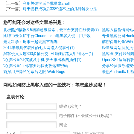
【上一篇】
利用关键字后台批量拿shell
【下一篇】
对于提权成功后3389连不上的几种解决办法
您可能还会对这些文章感兴趣！
北极熊扫描器3.5增加超级搜索，云平台支持在线安装(7)
黑客入侵偷情网站Ash
比特币云采矿平台Cloudminr.io遭黑客入侵，用户数
专业黑客公司Hacki
走近科学：周末一起去黑市逛逛
解密伪造钓鱼WiFi
2014年最具代表性的七大网络入侵事件(1)
轻量级网站漏洞批
黑客侵入大连300多辆公交LED屏现"路人甲到此一(1)
黑客圈:支付账号
“心脏出血”证实波及手机 安天推出检测插件(1)
OpenSSL漏洞转
“心脏出血”：你需要尽快更改这些密码
分享经验服务器安
窥探用户隐私的幕后之眼 Web Bugs
最热Android应
网站如何防止黑客入侵的一些技巧：等您坐沙发呢！
发表评论
昵称 (必填) *
电子邮件 (不会被公开) (必填) *
网址