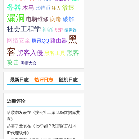
务器
木马
渗透
比特币
注入
漏洞
破解
电脑维修
病毒
社会工程学
神器
织梦
编辑器
黑
网络安全
路由器
腾讯QQ
客
黑客入侵
黑客
黑客工具
攻击
黑帽大会
最新日志
热评日志
随机日志
近期评论
哈喽啊
发表在《
搜云社工库 30G数据库共
享
》
起雾了
发表在《
七行者IP代理验证V1.4
IP代理软件
》