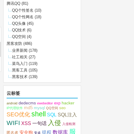
腾讯QQ
(81)
QQ个性签名
(10)
QQ个性网名
(18)
QQ头像
(45)
QQ技术
(6)
QQ空间
(4)
黑客攻防
(486)
业界新闻
(178)
社工相关
(27)
菜鸟入门
(119)
黑客工具
(105)
黑客技术
(139)
云标签
dedecms
hacker
exp
android
ewebeditor
md5
mysql
seo
IP代理软件
QQ空间
shell
SEO优化
SQL注入
SQL
入侵
WIFI
XSS
一句话
入侵检测
服
数据库
提权
安全狗
匿名者
安卓