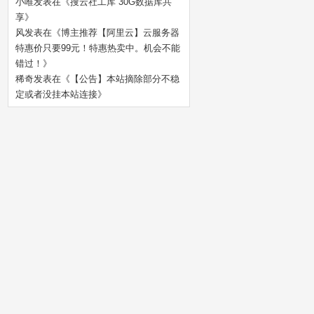
小唯
发表在《
搜云社工库 30G数据库共
享
》
风
发表在《
博主推荐【阿里云】云服务器
特惠价只要99元！特惠热卖中。机会不能
错过！
》
稀奇
发表在《
【公告】本站摘除部分不稳
定或者没挂本站连接
》