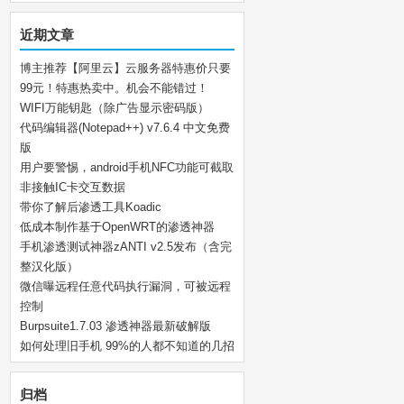
近期文章
博主推荐【阿里云】云服务器特惠价只要
99元！特惠热卖中。机会不能错过！
WIFI万能钥匙（除广告显示密码版）
代码编辑器(Notepad++) v7.6.4 中文免费
版
用户要警惕，android手机NFC功能可截取
非接触IC卡交互数据
带你了解后渗透工具Koadic
低成本制作基于OpenWRT的渗透神器
手机渗透测试神器zANTI v2.5发布（含完
整汉化版）
微信曝远程任意代码执行漏洞，可被远程
控制
Burpsuite1.7.03 渗透神器最新破解版
如何处理旧手机 99%的人都不知道的几招
归档