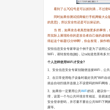
看到了么?QQ号是可以抓到滴，不过密
同时如果你测试招商银行手机网银大众版、招商
的意思)，所以安全性还是可以保证的。
当 然，如果攻击者真想做更多的事情，也
而实际上展现给你的是攻击者自己做的虚假银
得起这个标题!(1分钟啊!，你会发现，操作稍
安恒信息安全专家举这个例子是为了说明公众W
WiFi，请转发给他(她)，让ta知道危害有多大
个人怎样使用WiFi才安全?
1、安全信息安全专家别随便连接WiFi，公共场
2、在日常使用电子设备时最好关闭“WiFi
就会自动扫描并连接上不设密码的WiFi网络
3、如果你一定要用公共
WiFi
的话，建议你一
理，设置一个与公共环境非常相近、容易迷
安全登录密码，并尽量不要在公共WiFi下
露等。