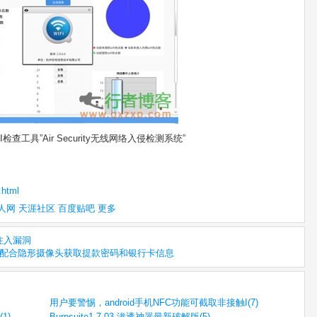
工具”Air Security无线网络入侵检测系统”
.html
人网
天涯社区
百度贴吧
更多
L注入漏洞
ers配合隐形摄像头获取提款密码和银行卡信息
用户要警惕，android手机NFC功能可截取非接触I(7)
1)
Burpsuite1.7.03 渗透神器最新破解版(5)