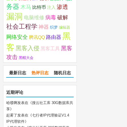
务器
木马
渗透
比特币
注入
漏洞
破解
电脑维修
病毒
社会工程学
神器
织梦
编辑器
黑
网络安全
路由器
腾讯QQ
客
黑客入侵
黑客
黑客工具
攻击
黑帽大会
最新日志
热评日志
随机日志
近期评论
哈喽啊
发表在《
搜云社工库 30G数据库共
享
》
起雾了
发表在《
七行者IP代理验证V1.4
IP代理软件
》