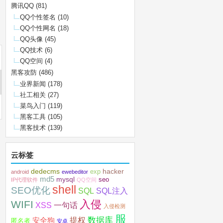
腾讯QQ
(81)
QQ个性签名
(10)
QQ个性网名
(18)
QQ头像
(45)
QQ技术
(6)
QQ空间
(4)
黑客攻防
(486)
业界新闻
(178)
社工相关
(27)
菜鸟入门
(119)
黑客工具
(105)
黑客技术
(139)
云标签
dedecms
hacker
exp
android
ewebeditor
md5
mysql
seo
IP代理软件
QQ空间
shell
SEO优化
SQL注入
SQL
入侵
WIFI
XSS
一句话
入侵检测
服
数据库
提权
安全狗
匿名者
安卓