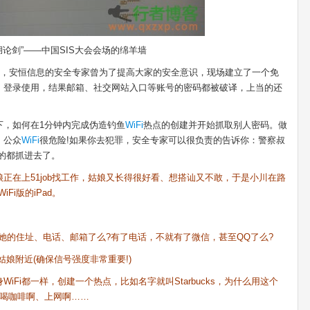
剑”——中国SIS大会会场的绵羊墙
上，安恒信息的安全专家曾为了提高大家的安全意识，现场建立了一个免
Fi，登录使用，结果邮箱、社交网站入口等账号的密码都被破译，上当的还
下，如何在1分钟内完成伪造钓鱼
WiFi
热点的创建并开始抓取别人密码。做
：公众
WiFi
很危险!如果你去犯罪，安全专家可以很负责的告诉你：警察叔
的都抓进去了。
在上51job找工作，姑娘又长得很好看、想搭讪又不敢，于是小川在路
Fi版的iPad。
她的住址、电话、邮箱了么?有了电话，不就有了微信，甚至QQ了么?
附近(确保信号强度非常重要!)
Fi都一样，创建一个热点，比如名字就叫Starbucks，为什么用这个
克喝咖啡啊、上网啊……