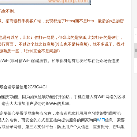
码拿不到。
银行手机客户端，发现都走了https(而不是http，最后的s是加密
是可以的，比如让你打开网易，但弹出的是搜狐;比如打开的是银行，
行页面， 不过这个就比较麻烦(其实也不是特麻烦)，就不多说了。得对
微熟悉一些，1分钟完全不是问题!)
iFi(非可信WiFi)的危害性。如果你身边有朋友经常在公众场合连接
!
合请尽量使用2G/3G/4G!
自动连接”功能。因为如果这项功能打开的话，手机在进入有WiFi网络的区域
，这会大大增加用户误链钓鱼WiFi的几率。
定要细心要辨明网络热点名称，攻击者喜欢利用用户习惯免费“蹭网”心
惑人的名称。而安全的方式是直接向提供服务的商家询问
WiFi
信息，索要
网购或登录网银、第三方支付平台，防止用户个人信息、重要账号、密码泄