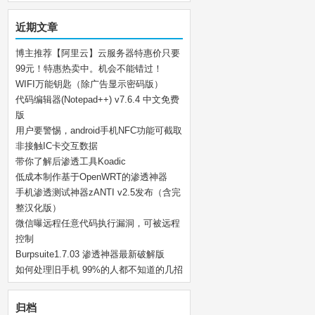
近期文章
博主推荐【阿里云】云服务器特惠价只要
99元！特惠热卖中。机会不能错过！
WIFI万能钥匙（除广告显示密码版）
代码编辑器(Notepad++) v7.6.4 中文免费
版
用户要警惕，android手机NFC功能可截取
非接触IC卡交互数据
带你了解后渗透工具Koadic
低成本制作基于OpenWRT的渗透神器
手机渗透测试神器zANTI v2.5发布（含完
整汉化版）
微信曝远程任意代码执行漏洞，可被远程
控制
Burpsuite1.7.03 渗透神器最新破解版
如何处理旧手机 99%的人都不知道的几招
归档