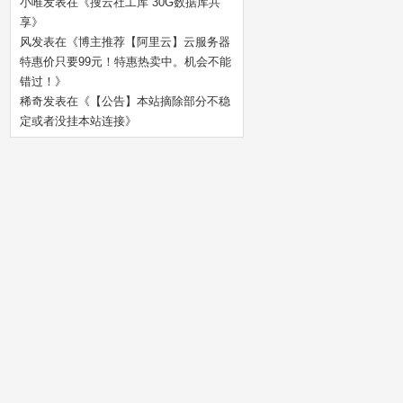
小唯
发表在《
搜云社工库 30G数据库共
享
》
风
发表在《
博主推荐【阿里云】云服务器
特惠价只要99元！特惠热卖中。机会不能
错过！
》
稀奇
发表在《
【公告】本站摘除部分不稳
定或者没挂本站连接
》