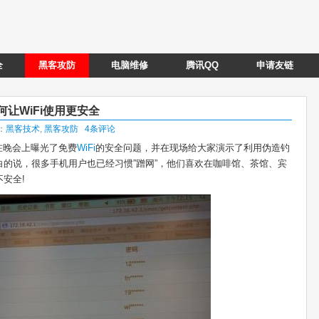
全
黑客攻防
电脑维修
腾讯QQ
申请友链
何让WiFi使用更安全
类：
黑客技术
,
黑客攻防
4条评论
在晚会上曝光了免费
WiFi
的安全问题，并在现场给大家演示了利用伪造钓
坦白的说，很多手机用户也已经习惯”蹭网”，他们喜欢在咖啡馆、茶馆、宾
安全!