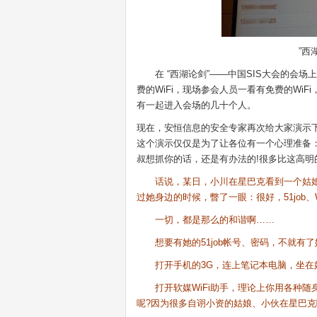
”西湖论
在 “西湖论剑”——中国SIS大会的会场
费的WiFi，现场参会人员一看有免费的Wi
有一起进入会场的几十个人。
现在，安恒信息的安全专家再次给大家演示
这个演示仅仅是为了让各位有一个心理准备
叔想抓你的话，还是有办法的!很多比这高明
话说，某日，小川在星巴克看到一个姑娘正
过她身边的时候，瞥了一眼：很好，51job、Wi
一切，都是那么的和谐啊……
想要有她的51job帐号、密码，不就有了
打开手机的3G，连上笔记本电脑，坐在姑娘
打开软媒WiFi助手，理论上你用各种随身Wi
呢?因为很多自诩小资的姑娘、小伙在星巴