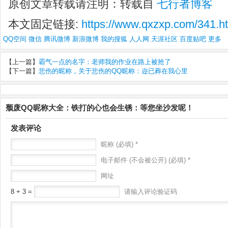
原创文章转载请注明：转载自
七行者博客
本文固定链接:
https://www.qxzxp.com/341.h
QQ空间
微信
腾讯微博
新浪微博
我的搜狐
人人网
天涯社区
百度贴吧
更多
【上一篇】
霸气一点的名字：老师我的作业在路上被抢了
【下一篇】
悲伤的昵称，关于悲伤的QQ昵称：迩已葬在我心里
颓废QQ昵称大全：铁打的心也会生锈：等您坐沙发呢！
发表评论
昵称 (必填) *
电子邮件 (不会被公开) (必填) *
网址
8 + 3 =
请输入评论验证码