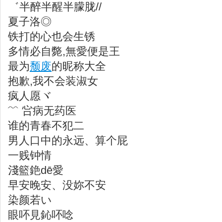
゛半醉半醒半朦胧//
夏子洛◎
铁打的心也会生锈
多情必自斃,無愛便是王
最为
颓废
的昵称大全
抱歉,我不会装淑女
疯人愿ヾ
﹌ 吢病无药医
谁的青春不犯二
男人口中的永远、算个屁
一贱钟情
淺籃銫dē愛
早安晚安、没妳不安
染颜若い
眼吥見鈊吥唸