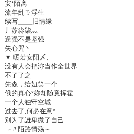
安*陌离
流年乱ㄋ浮生
续写____旧情缘
丿苏尛柒灬
逞强不是坚强
失心咒丶
▼ 暖若安阳〆、
没有人会把沵当作全世界
不了了之
先森，给妞笑一个
俄的真心°妳却随意挥霍
一个人独守空城
过去了,何必在意°
別为了誰卑微了自己
╭〃陌路情殇～