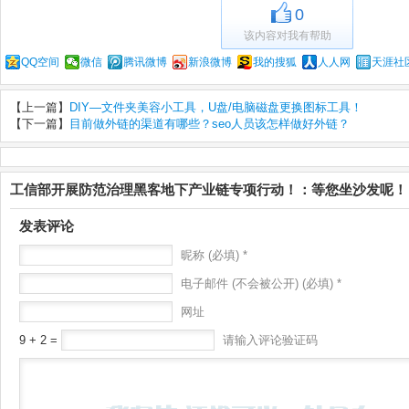
0
该内容对我有帮助
QQ空间
微信
腾讯微博
新浪微博
我的搜狐
人人网
天涯社
【上一篇】
DIY—文件夹美容小工具，U盘/电脑磁盘更换图标工具！
【下一篇】
目前做外链的渠道有哪些？seo人员该怎样做好外链？
工信部开展防范治理黑客地下产业链专项行动！：等您坐沙发呢！
发表评论
昵称 (必填) *
电子邮件 (不会被公开) (必填) *
网址
9 + 2 =
请输入评论验证码