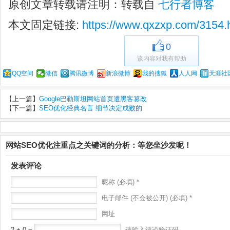
原创文章转载请注明：转载自
七行者博客
本文固定链接:
https://www.qxzxp.com/3154.
0
该内容对我有帮助
QQ空间
微信
腾讯微博
新浪微博
我的搜狐
人人网
天涯社
【上一篇】
Google巴勒斯坦网站首页遭黑客篡改
【下一篇】
SEO优化经典名言 细节决定成败的
网站SEO优化注重点之关键词的分析：等您坐沙发呢！
发表评论
昵称 (必填) *
电子邮件 (不会被公开) (必填) *
网址
2 + 0 =
请输入评论验证码