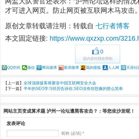
网监大队警官还表示：“泸州论坛这样的情况
才可进入网页。防止网页被互联网木马攻击。
原创文章转载请注明：转载自
七行者博客
本文固定链接:
https://www.qxzxp.com/3216.
0
该内容对我有帮助
QQ空间
微信
腾讯微博
新浪微博
我的搜狐
人人网
天涯社
【上一篇】
全球顶级骇客将聚首中国互联网安全大会
【下一篇】
半年的SEO学习经历告诉你,SEO没有你想像的那么简单
网站主页变成算术题 泸州一论坛遭黑客攻击？：等您坐沙发呢！
发表评论
昵称 (必填) *