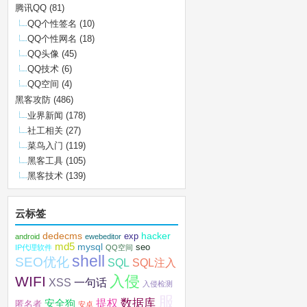
腾讯QQ
(81)
QQ个性签名
(10)
QQ个性网名
(18)
QQ头像
(45)
QQ技术
(6)
QQ空间
(4)
黑客攻防
(486)
业界新闻
(178)
社工相关
(27)
菜鸟入门
(119)
黑客工具
(105)
黑客技术
(139)
云标签
dedecms
hacker
exp
android
ewebeditor
md5
mysql
seo
IP代理软件
QQ空间
shell
SEO优化
SQL注入
SQL
入侵
WIFI
XSS
一句话
入侵检测
服
数据库
提权
安全狗
匿名者
安卓