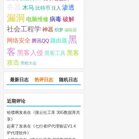
务器
木马
渗透
比特币
注入
漏洞
破解
电脑维修
病毒
社会工程学
神器
织梦
编辑器
黑
网络安全
路由器
腾讯QQ
客
黑客入侵
黑客
黑客工具
攻击
黑帽大会
最新日志
热评日志
随机日志
近期评论
哈喽啊
发表在《
搜云社工库 30G数据库共
享
》
起雾了
发表在《
七行者IP代理验证V1.4
IP代理软件
》