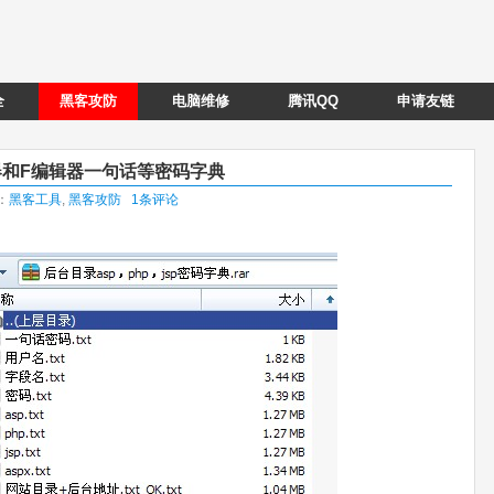
全
黑客攻防
电脑维修
腾讯QQ
申请友链
辑器和F编辑器一句话等密码字典
类：
黑客工具
,
黑客攻防
1条评论