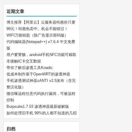
近期文章
博主推荐【阿里云】云服务器特惠价只要
99元！特惠热卖中。机会不能错过！
WIFI万能钥匙（除广告显示密码版）
代码编辑器(Notepad++) v7.6.4 中文免费
版
用户要警惕，android手机NFC功能可截取
非接触IC卡交互数据
带你了解后渗透工具Koadic
低成本制作基于OpenWRT的渗透神器
手机渗透测试神器zANTI v2.5发布（含完
整汉化版）
微信曝远程任意代码执行漏洞，可被远程
控制
Burpsuite1.7.03 渗透神器最新破解版
如何处理旧手机 99%的人都不知道的几招
归档