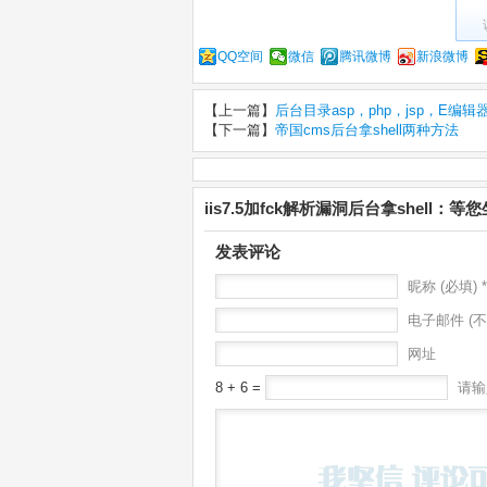
QQ空间
微信
腾讯微博
新浪微博
【上一篇】
后台目录asp，php，jsp，E
【下一篇】
帝国cms后台拿shell两种方法
iis7.5加fck解析漏洞后台拿shell：
发表评论
昵称 (必填) *
电子邮件 (不
网址
8 + 6 =
请输