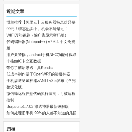
近期文章
博主推荐【阿里云】云服务器特惠价只要
99元！特惠热卖中。机会不能错过！
WIFI万能钥匙（除广告显示密码版）
代码编辑器(Notepad++) v7.6.4 中文免费
版
用户要警惕，android手机NFC功能可截取
非接触IC卡交互数据
带你了解后渗透工具Koadic
低成本制作基于OpenWRT的渗透神器
手机渗透测试神器zANTI v2.5发布（含完
整汉化版）
微信曝远程任意代码执行漏洞，可被远程
控制
Burpsuite1.7.03 渗透神器最新破解版
如何处理旧手机 99%的人都不知道的几招
归档