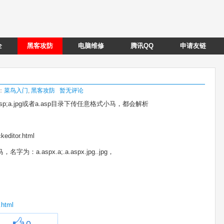
全
黑客攻防
电脑维修
腾讯QQ
申请友链
类：
菜鸟入门
,
黑客攻防
暂无评论
a.asp;a.jpg或者a.asp目录下传任意格式小马，都会解析
keditor.html
a.aspx.a;.a.aspx.jpg..jpg，
.html