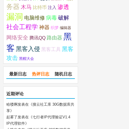
务器
木马
渗透
比特币
注入
漏洞
破解
电脑维修
病毒
社会工程学
神器
织梦
编辑器
黑
网络安全
路由器
腾讯QQ
客
黑客入侵
黑客
黑客工具
攻击
黑帽大会
最新日志
热评日志
随机日志
近期评论
哈喽啊
发表在《
搜云社工库 30G数据库共
享
》
起雾了
发表在《
七行者IP代理验证V1.4
IP代理软件
》