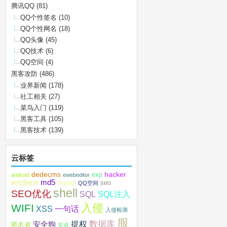
腾讯QQ
(81)
QQ个性签名
(10)
QQ个性网名
(18)
QQ头像
(45)
QQ技术
(6)
QQ空间
(4)
黑客攻防
(486)
业界新闻
(178)
社工相关
(27)
菜鸟入门
(119)
黑客工具
(105)
黑客技术
(139)
云标签
dedecms
hacker
exp
android
ewebeditor
md5
mysql
seo
IP代理软件
QQ空间
shell
SEO优化
SQL注入
SQL
入侵
WIFI
XSS
一句话
入侵检测
服
数据库
提权
安全狗
匿名者
安卓