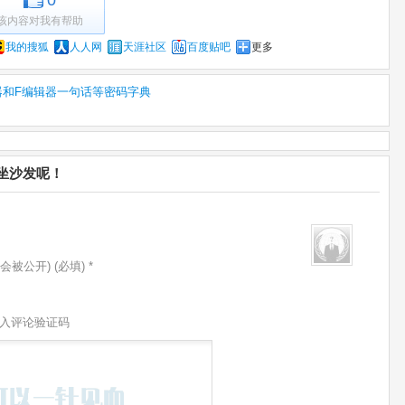
0
该内容对我有帮助
我的搜狐
人人网
天涯社区
百度贴吧
更多
编辑器和F编辑器一句话等密码字典
等您坐沙发呢！
会被公开) (必填) *
入评论验证码