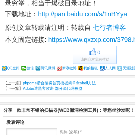
录穷举，相当于爆破目录地址！
下载地址：
http://pan.baidu.com/s/1nBYya
原创文章转载请注明：转载自
七行者博客
本文固定链接:
https://www.qxzxp.com/3798.
0
该内容对我有帮助
QQ空间
微信
腾讯微博
新浪微博
我的搜狐
人人网
天涯社
【上一篇】
phpcms后台编辑首页模板简单拿shell方法
【下一篇】
Adobe遭黑客攻击 部分源代码被盗
分享一款非常不错的扫描器(WEB漏洞检测工具)：等您坐沙发呢！
发表评论
昵称 (必填) *