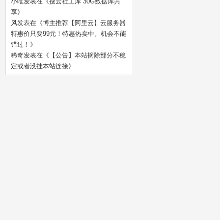
小唯
发表在《
搜云社工库 30G数据库共
享
》
风
发表在《
博主推荐【阿里云】云服务器
特惠价只要99元！特惠热卖中。机会不能
错过！
》
稀奇
发表在《
【公告】本站摘除部分不稳
定或者没挂本站连接
》