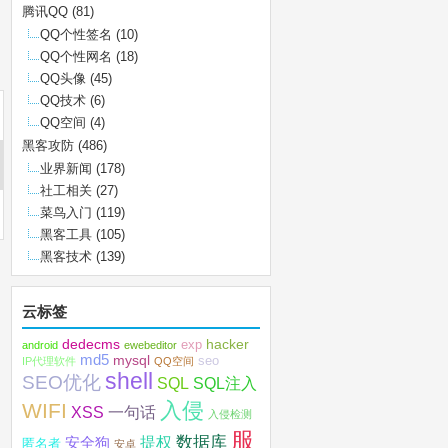
腾讯QQ
(81)
QQ个性签名
(10)
QQ个性网名
(18)
QQ头像
(45)
QQ技术
(6)
QQ空间
(4)
黑客攻防
(486)
业界新闻
(178)
社工相关
(27)
菜鸟入门
(119)
黑客工具
(105)
黑客技术
(139)
云标签
dedecms
hacker
exp
android
ewebeditor
md5
mysql
seo
IP代理软件
QQ空间
shell
SEO优化
SQL注入
SQL
入侵
WIFI
XSS
一句话
入侵检测
服
数据库
提权
安全狗
匿名者
安卓