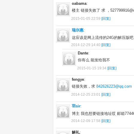
oabama
:
楼主 链接失效了 求 ，527799916@
2015-01-05 22:59
[回复]
瑞尔惠
:
这应该是网上流传的24G的解压版吧
2014-12-29 14:40
[回复]
Dante
:
你有么 能发给我不
2015-01-15 19:34
[回复]
fengye
:
链接失效，求
842626223@qq.com
2014-12-25 23:01
[回复]
羽sir
:
博主 我也想要链接地址哎 邮箱774465
2014-12-09 17:58
[回复]
解礼
: