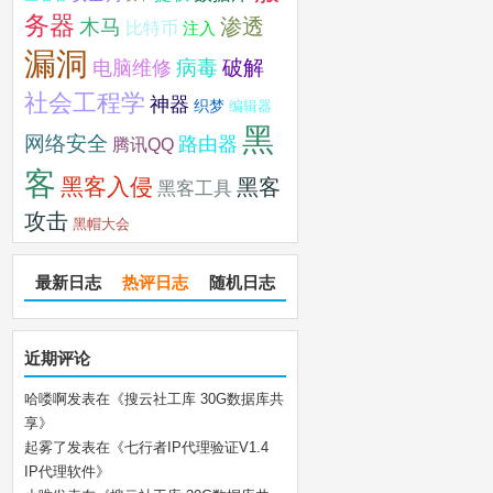
务器
木马
渗透
比特币
注入
漏洞
破解
电脑维修
病毒
社会工程学
神器
织梦
编辑器
黑
网络安全
路由器
腾讯QQ
客
黑客入侵
黑客
黑客工具
攻击
黑帽大会
最新日志
热评日志
随机日志
近期评论
哈喽啊
发表在《
搜云社工库 30G数据库共
享
》
起雾了
发表在《
七行者IP代理验证V1.4
IP代理软件
》