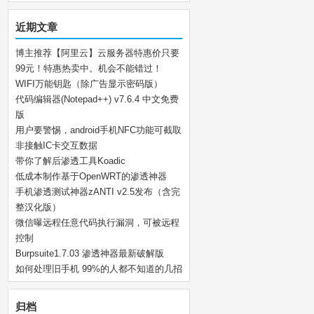
近期文章
博主推荐【阿里云】云服务器特惠价只要
99元！特惠热卖中。机会不能错过！
WIFI万能钥匙（除广告显示密码版）
代码编辑器(Notepad++) v7.6.4 中文免费
版
用户要警惕，android手机NFC功能可截取
非接触IC卡交互数据
带你了解后渗透工具Koadic
低成本制作基于OpenWRT的渗透神器
手机渗透测试神器zANTI v2.5发布（含完
整汉化版）
微信曝远程任意代码执行漏洞，可被远程
控制
Burpsuite1.7.03 渗透神器最新破解版
如何处理旧手机 99%的人都不知道的几招
归档