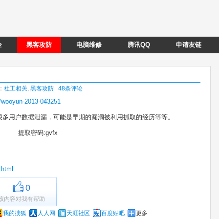
全
黑客攻防
电脑维修
腾讯QQ
申请友链
类：
社工相关
,
黑客攻防
48条评论
s/wooyun-2013-043251
很多用户数据泄漏，可能是早期的漏洞被利用抓取的经历等等。
提取密码:gvfx
.html
0
该内容对我有帮助
我的搜狐
人人网
天涯社区
百度贴吧
更多