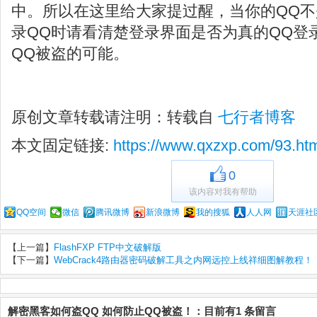
中。所以在这里给大家提过醒，当你的QQ
录QQ时请看清楚登录界面是否为真的QQ登
QQ被盗的可能。
原创文章转载请注明：转载自
七行者博客
本文固定链接:
https://www.qxzxp.com/93.ht
0
该内容对我有帮助
QQ空间
微信
腾讯微博
新浪微博
我的搜狐
人人网
天涯社
【上一篇】
FlashFXP FTP中文破解版
【下一篇】
WebCrack4路由器密码破解工具之内网远控上线祥细图解教程！
解密黑客如何盗QQ 如何防止QQ被盗！：目前有1 条留言