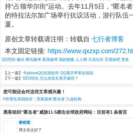
持“占领华尔街”运动。去年11月5日，“匿名
的特拉法尔加广场举行抗议活动，游行队伍
厦。
原创文章转载请注明：转载自
七行者博客
本文固定链接:
https://www.qxzxp.com/272.h
QQ空间
微信
腾讯微博
新浪微博
我的搜狐
人人网
天涯社区
百度贴吧
更多
【上一篇】
卡iphoneQQ在线软件 QQ显示苹果在线啦
【下一篇】
SEO优化 怎么优化长尾关键词？
您可能还会对这些文章感兴趣！
FBI警告美国政府：黑客团体“匿名者”入侵机构
黑客组织“匿名者”威胁11·5袭击全球政府网站：目前有1 条留言
黎晓萱
:
博主你太好了