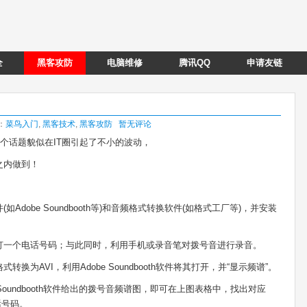
全
黑客攻防
电脑维修
腾讯QQ
申请友链
类：
菜鸟入门
,
黑客技术
,
黑客攻防
暂无评论
这个话题貌似在IT圈引起了不小的波动，
之内做到！
dobe Soundbooth等)和音频格式转换软件(如格式工厂等)，并安装
打一个电话号码；与此同时，利用手机或录音笔对拨号音进行录音。
为AVI，利用Adobe Soundbooth软件将其打开，并“显示频谱”。
Soundbooth软件给出的拨号音频谱图，即可在上图表格中，找出对应
话号码。