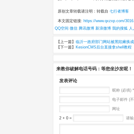
原创文章转载请注明：转载自
七行者博客
本文固定链接:
https://www.qxzxp.com/3016
QQ空间
微信
腾讯微博
新浪微博
我的搜狐
人
【上一篇】
临沂一政府部门网站被黑陷瘫痪成黑
【下一篇】
KesionCMS后台直接拿shell教程
来教你破解电话号码：等您坐沙发呢！
发表评论
昵称 (必填) *
电子邮件 (不
网址
2 + 0 =
请输