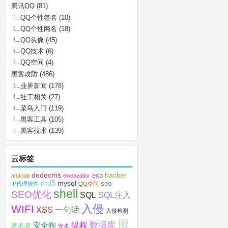
腾讯QQ
(81)
QQ个性签名
(10)
QQ个性网名
(18)
QQ头像
(45)
QQ技术
(6)
QQ空间
(4)
黑客攻防
(486)
业界新闻
(178)
社工相关
(27)
菜鸟入门
(119)
黑客工具
(105)
黑客技术
(139)
云标签
dedecms
hacker
exp
android
ewebeditor
md5
mysql
seo
IP代理软件
QQ空间
shell
SEO优化
SQL注入
SQL
入侵
WIFI
XSS
一句话
入侵检测
服
数据库
提权
安全狗
匿名者
安卓