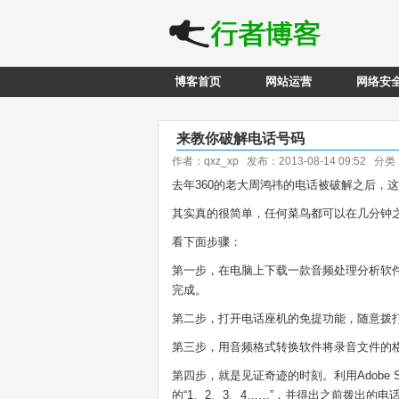
博客首页
网站运营
网络安
来教你破解电话号码
作者：qxz_xp 发布：2013-08-14 09:52 分
去年360的老大周鸿祎的电话被破解之后，
其实真的很简单，任何菜鸟都可以在几分钟
看下面步骤：
第一步，在电脑上下载一款音频处理分析软件(如A
完成。
第二步，打开电话座机的免提功能，随意拨
第三步，用音频格式转换软件将录音文件的格式转换
第四步，就是见证奇迹的时刻。利用Adobe 
的“1、2、3、4……”，并得出之前拨出的电