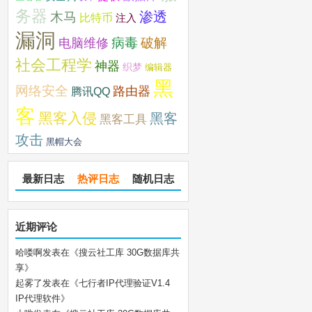
务器
木马
渗透
比特币
注入
漏洞
破解
电脑维修
病毒
社会工程学
神器
织梦
编辑器
黑
网络安全
路由器
腾讯QQ
客
黑客入侵
黑客
黑客工具
攻击
黑帽大会
最新日志
热评日志
随机日志
近期评论
哈喽啊
发表在《
搜云社工库 30G数据库共
享
》
起雾了
发表在《
七行者IP代理验证V1.4
IP代理软件
》