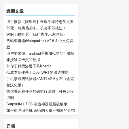
近期文章
博主推荐【阿里云】云服务器特惠价只要
99元！特惠热卖中。机会不能错过！
WIFI万能钥匙（除广告显示密码版）
代码编辑器(Notepad++) v7.6.4 中文免费
版
用户要警惕，android手机NFC功能可截取
非接触IC卡交互数据
带你了解后渗透工具Koadic
低成本制作基于OpenWRT的渗透神器
手机渗透测试神器zANTI v2.5发布（含完
整汉化版）
微信曝远程任意代码执行漏洞，可被远程
控制
Burpsuite1.7.03 渗透神器最新破解版
如何处理旧手机 99%的人都不知道的几招
归档