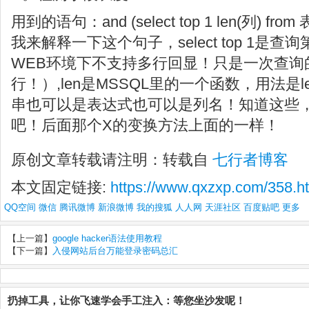
用到的语句：and (select top 1 len(列) fr
我来解释一下这个句子，select top 1是
WEB环境下不支持多行回显！只是一次查询
行！）,len是MSSQL里的一个函数，用法是le
串也可以是表达式也可以是列名！知道这些
吧！后面那个X的变换方法上面的一样！
原创文章转载请注明：转载自
七行者博客
本文固定链接:
https://www.qxzxp.com/358.h
QQ空间
微信
腾讯微博
新浪微博
我的搜狐
人人网
天涯社区
百度贴吧
更多
【上一篇】
google hacker语法使用教程
【下一篇】
入侵网站后台万能登录密码总汇
扔掉工具，让你飞速学会手工注入：等您坐沙发呢！