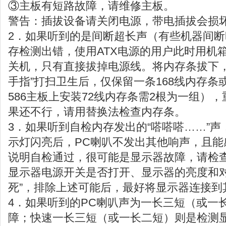
③主板有短路故障，请维修主板。
警告：插拔设备请关闭电源，带电插拔会损
2．如果听到的是间断超长声（有些机器间
存检测出错，使用ATX电源的用户此时用机
关机，只有直接拔掉电源线。将内存条拔下，
手指”打扫卫生后，仅保留一条168线内存条
586主板上安装72线内存条需2根为一组）
果还不行，请用替换法检查内存条。
3．如果听到自检内存发出的“嗒嗒嗒……”
示灯闪亮后，PC喇叭不发出其他响声，且能
说明自检通过，很可能是显示器故障，请检
显示器电源开关是否打开、显示器的亮度和对
死”，排除上述可能后，最好将显示器连接到
4．如果听到的PC喇叭声为一长三短（或一
障；快速一长三短（或一长二短）则是检测