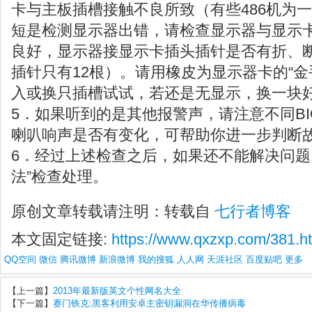
卡与主板插槽接触不良所致（有些486机为
短是检测显示器出错，请检查显示器与显示
良好，显示器接显示卡插头插针是否有折、
插针只有12根）。请用橡皮为显示器卡的“金
入或换只插槽试试，若还是无显示，换一块
5．如果听到的是其他报警声，请注意不同BI
喇叭响声是否有变化，可帮助你进一步判断
6．经过上述检查之后，如果还不能解决问题
法”检查处理。
原创文章转载请注明：转载自
七行者博客
本文固定链接:
https://www.qxzxp.com/381.h
QQ空间
微信
腾讯微博
新浪微博
我的搜狐
人人网
天涯社区
百度贴吧
更多
【上一篇】
2013年最新版英文个性网名大全
【下一篇】
赛门铁克:黑客利用安卓主密钥漏洞在华传播病毒