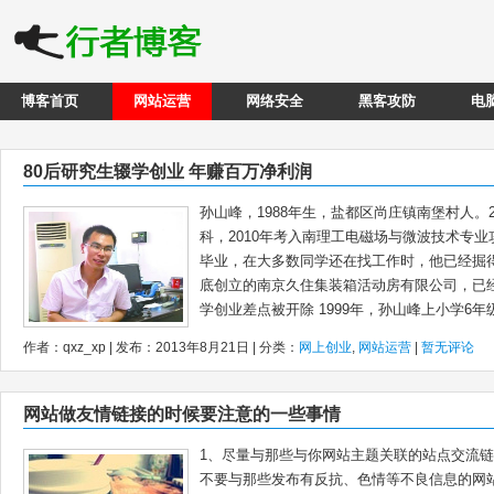
博客首页
网站运营
网络安全
黑客攻防
电
80后研究生辍学创业 年赚百万净利润
孙山峰，1988年生，盐都区尚庄镇南堡村人。
科，2010年考入南理工电磁场与微波技术专
毕业，在大多数同学还在找工作时，他已经掘得
底创立的南京久住集装箱活动房有限公司，已经
学创业差点被开除 1999年，孙山峰上小学6年级
作者：qxz_xp | 发布：2013年8月21日 | 分类：
网上创业
,
网站运营
|
暂无评论
网站做友情链接的时候要注意的一些事情
1、尽量与那些与你网站主题关联的站点交流链
不要与那些发布有反抗、色情等不良信息的网站