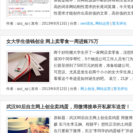
体验是根本，而网站源源不断的具有刚性需求
高的词非网站刚性需求的长尾词莫属，今天笔
性需求才能创作出高价值的文章，高价值的文章.
作者：qxz_xp | 发布：2013年8月13日 | 分类：
seo优化
,
网站运营
|
暂无评论
女大学生借钱创业 网上卖零食一周进账75万
两个好吃嘴大学生开了一家网店卖零食，没想到
请30个同学帮忙，5个物流公司工作人员专门为
们甚至得到了500万元的投资，准备组建公司
可思议。尤其是发生在两个小小的女大学生身
看看这个奇迹是如何诞生的吧。 袁兰，21岁，四
作者：qxz_xp | 发布：2013年8月12日 | 分类：
网上创业
,
网站运营
|
暂无评论
武汉90后自主网上创业卖鸡蛋，用微博接单开私家车送货！
原标题：武汉90后自主网上创业卖鸡蛋 用微
媛 实习生李玉娴、程丽平）想吃正宗的土鸡
在只要刷下微博，关注“李同学的鸡蛋铺子”并