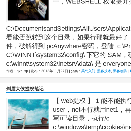
一，WEBSHELL 权限提
C:\DocumentsandSettings\AllUsers\Applica
看能否跳转到这个目录，如果行那就最好了，直
件，破解得到 pcAnywhere密码，登陆. c:\Progra
C:\WINNT\system32\config\ 下它的 SA
c:\winnt\system32\inetsrv\data\ 是 erveryone.
作者：qxz_xp | 发布：2013年11月27日 | 分类：
菜鸟入门
,
黑客技术
,
黑客攻防
|
剑眉大侠提权笔记
【 web提权 】 1.能不能执
user，net不行就用net1
写可读目录，执行/c
c:\windows\temp\cookies