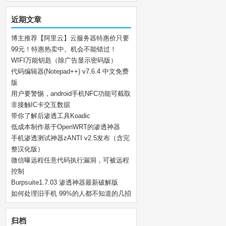
近期文章
博主推荐【阿里云】云服务器特惠价只要
99元！特惠热卖中。机会不能错过！
WIFI万能钥匙（除广告显示密码版）
代码编辑器(Notepad++) v7.6.4 中文免费
版
用户要警惕，android手机NFC功能可截取
非接触IC卡交互数据
带你了解后渗透工具Koadic
低成本制作基于OpenWRT的渗透神器
手机渗透测试神器zANTI v2.5发布（含完
整汉化版）
微信曝远程任意代码执行漏洞，可被远程
控制
Burpsuite1.7.03 渗透神器最新破解版
如何处理旧手机 99%的人都不知道的几招
归档