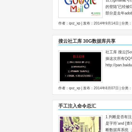
百万gmail
的登陆”已经被G
部分是去年ado
作者：qxz_xp | 发布：2014年9月14日 | 分类：
搜云社工库 30G数据库共享
社工库 搜云[S
操这次所有QQ
http://pan.b
作者：qxz_xp | 发布：2014年8月07日 | 分类：
手工注入命令总汇
1.判断是否有注入;a
是字符’and [查询
断数据库系统 ;and (