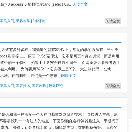
cts)>0 access 6.猜数据库;and (select Co...
阅读全文
菜鸟入门
,
黑客攻防
|
1条评论
阅读全文
的方式有多种多样，我知道的就有3种以上，常见的暴的方法有：%5c类
sp暴,ddos暴等等 二、原理 “%5c”暴库法，它不是网页本身的漏洞，而是利用
式中的一个特性，如果ＩＩＳ安全设置不周全， 而网页设计者未考虑Ｉ
被人利用。 为何要用”%5c”？它实际上是”\”的十六进制代码，也就
表示法。在电脑中，它们是一个东东...
阅读全文
菜鸟入门
,
黑客技术
,
黑客攻防
|
暂无评论
阅读全文
你是否和我一样深夜一个人在电脑前默默研究技术！ 直接进入主题，尼
不容易找到一个有注入的站点，下面你懂的,各种神器跑注入，果断找了
成功。 登录，到处查找上传点，编辑器类型，数据库备份等。 无奈的