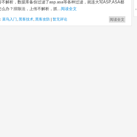
不解析，数据库备份过滤了asp.asa等各种过滤，就连大写ASP,ASA都
怎么办？排除法，上传不解析，抓...
阅读全文
：
菜鸟入门
,
黑客技术
,
黑客攻防
|
暂无评论
阅读全文