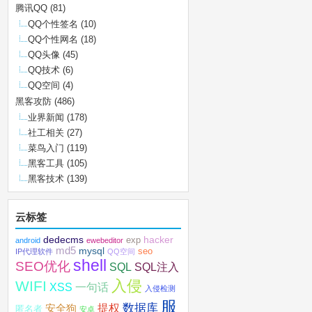
腾讯QQ
(81)
QQ个性签名
(10)
QQ个性网名
(18)
QQ头像
(45)
QQ技术
(6)
QQ空间
(4)
黑客攻防
(486)
业界新闻
(178)
社工相关
(27)
菜鸟入门
(119)
黑客工具
(105)
黑客技术
(139)
云标签
dedecms
hacker
exp
android
ewebeditor
md5
mysql
seo
IP代理软件
QQ空间
shell
SEO优化
SQL注入
SQL
入侵
WIFI
XSS
一句话
入侵检测
服
数据库
提权
安全狗
匿名者
安卓