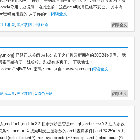
账号任然存在着风险。 将近一半的账号和密码是正确的，有些账号因为”可疑
oogle停用，这说明，在此之前，这些gmail账号已经不安全。 其中有一
be密码而泄露的 为了你的g...
阅读全文
社工相关
,
黑客攻防
|
4条评论
阅读全文
oyun.org] 已经正式关闭 站长公布了之前搜云所拥有的30GB数据库。 我
号密码都有了，娃哈哈。别提有多爽了。 下载地址：
aidu.com/s/1sjlWP3n 密码：tote 来自：www.vpao.org
阅读全文
黑客工具
,
黑客攻防
|
143条评论
阅读全文
nd 1=1 ;and 1=2 2.初步判断是否是mssql ;and user>0 3.注入参数
条件] and ”=’ 4.搜索时没过滤参数的’and [查询条件] and ‘%25’=’ 5.判
select count(*) from sysobjects)>0 mssql ;and (select count(*)