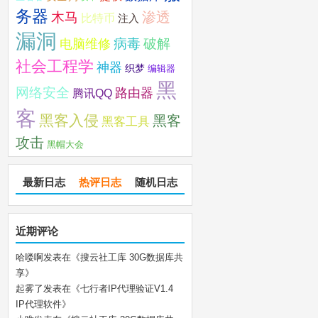
务器
木马
渗透
比特币
注入
漏洞
破解
电脑维修
病毒
社会工程学
神器
织梦
编辑器
黑
网络安全
路由器
腾讯QQ
客
黑客入侵
黑客
黑客工具
攻击
黑帽大会
最新日志
热评日志
随机日志
近期评论
哈喽啊
发表在《
搜云社工库 30G数据库共
享
》
起雾了
发表在《
七行者IP代理验证V1.4
IP代理软件
》