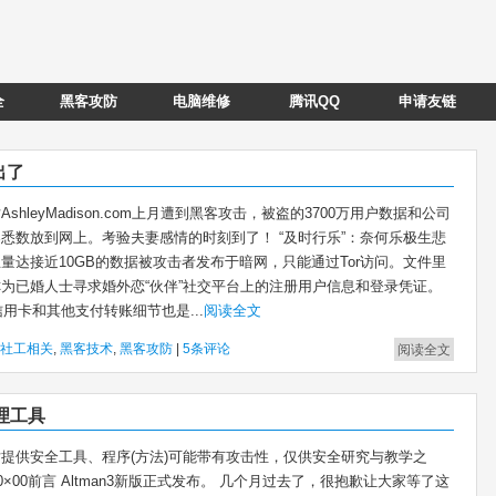
全
黑客攻防
电脑维修
腾讯QQ
申请友链
出了
shleyMadison.com上月遭到黑客攻击，被盗的3700万用户数据和公司
悉数放到网上。考验夫妻感情的时刻到了！ “及时行乐”：奈何乐极生悲
量达接近10GB的数据被攻击者发布于暗网，只能通过Tor访问。文件里
为已婚人士寻求婚外恋“伙伴”社交平台上的注册用户信息和登录凭证。
信用卡和其他支付转账细节也是...
阅读全文
社工相关
,
黑客技术
,
黑客攻防
|
5条评论
阅读全文
管理工具
提供安全工具、程序(方法)可能带有攻击性，仅供安全研究与教学之
0×00前言 Altman3新版正式发布。 几个月过去了，很抱歉让大家等了这