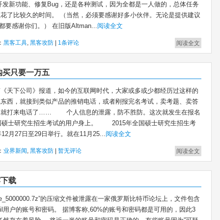
开发新功能、修复Bug，还是各种测试，因为全都是一人做的，总体任务
花了比较久的时间。 （当然，必须要感谢好多小伙伴。无论是提供建议
要感谢你们。） 在旧版Altman...
阅读全文
：
黑客工具
,
黑客攻防
|
1条评论
阅读全文
购买只要一万五
天下公司》报道，如今的互联网时代，大家或多或少都经历过这样的
完东西，就接到类似产品的推销电话，或者刚报完名考试，卖考题、卖答
的就打来电话了…… 个人信息的泄露，防不胜防。这次就发生在报名
全国硕士研究生招生考试的用户身上。 2015年全国硕士研究生招生考
12月27日至29日举行。就在11月25...
阅读全文
：
业界新闻
,
黑客攻防
|
暂无评论
阅读全文
露下载
gle_5000000.7z”的压缩文件被泄露在一家俄罗斯比特币论坛上，文件包含
ail用户的账号和密码。 据博客称,60%的账号和密码都是可用的，因此3