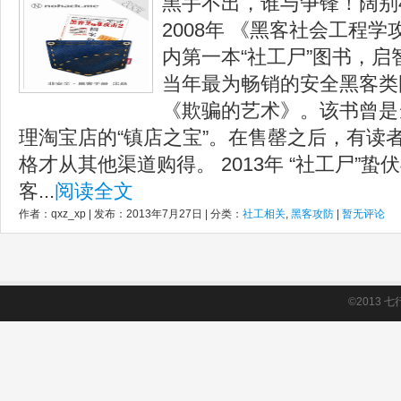
黑手不出，谁与争锋！阔别
2008年 《黑客社会工程
内第一本“社工尸”图书，
当年最为畅销的安全黑客类
《欺骗的艺术》。该书曾是
理淘宝店的“镇店之宝”。在售罄之后，有读
格才从其他渠道购得。 2013年 “社工尸”
客...
阅读全文
作者：qxz_xp | 发布：2013年7月27日 | 分类：
社工相关
,
黑客攻防
|
暂无评论
©2013
七