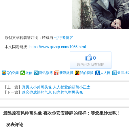
原创文章转载请注明：转载自
七行者博客
本文固定链接:
https://www.qxzxp.com/1055.html
0
该内容对我有帮助
QQ空间
微信
腾讯微博
新浪微博
我的搜狐
人人网
天涯社
【上一篇】
真男人小帅哥头像 人人都爱的超萌小正太
【下一篇】
迷恋你成熟的气息 阳光帅气型男头像
最酷原宿风帅哥头像 喜欢你安安静静的模样：等您坐沙发呢！
发表评论