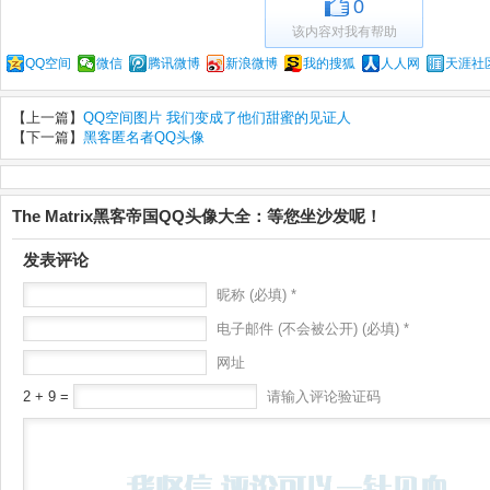
0
该内容对我有帮助
QQ空间
微信
腾讯微博
新浪微博
我的搜狐
人人网
天涯社
【上一篇】
QQ空间图片 我们变成了他们甜蜜的见证人
【下一篇】
黑客匿名者QQ头像
The Matrix黑客帝国QQ头像大全：等您坐沙发呢！
发表评论
昵称 (必填) *
电子邮件 (不会被公开) (必填) *
网址
2 + 9 =
请输入评论验证码